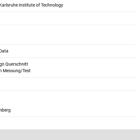
arlsruhe Institute of Technology
Data
ign Querschnitt
en Messung/Test
emberg