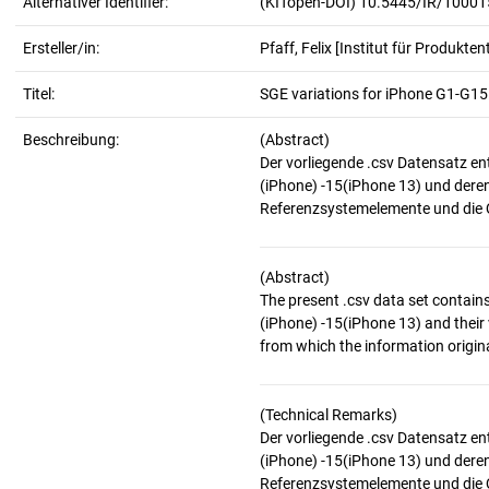
Alternativer Identifier:
(KITopen-DOI) 10.5445/IR/1000
Ersteller/in:
Pfaff, Felix
[Institut für Produkten
Titel:
SGE variations for iPhone G1-G15
Beschreibung:
(Abstract)
Der vorliegende .csv Datensatz en
(iPhone) -15(iPhone 13) und deren
(Abstract)
The present .csv data set contain
(iPhone) -15(iPhone 13) and their
(Technical Remarks)
Der vorliegende .csv Datensatz en
(iPhone) -15(iPhone 13) und deren