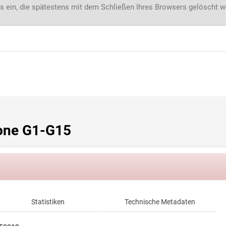
s ein, die spätestens mit dem Schließen Ihres Browsers gelöscht 
hone G1-G15
Statistiken
Technische Metadaten