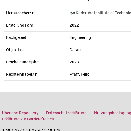
Herausgeber/in:
Karlsruhe Institute of Technol
Erstellungsjahr:
2022
Fachgebiet:
Engineering
Objekttyp:
Dataset
Erscheinungsjahr:
2023
Rechteinhaber/in:
Pfaff, Felix
Über das Repository
Datenschutzerklärung
Nutzungsbedingun
Erklärung zur Barrierefreiheit
1.25.1 (f) / 1.18.0 (b) / 1.25.1 (i)