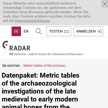
Direkt zum Inhalt
Diese Website setzt ausschließlich technisch
notwendige Cookies ein, die spätestens mit dem
Schließen Ihres Browsers gelöscht werden. Wenn Sie
mehr über Cookies erfahren möchten, klicken Sie bitte
auf die
Datenschutzerklärung
.
DE
EN
TESTEN
ANMELDEN
Sie sind hier:
Metric tables of the archaeozoological investigations of the late medieval to early modern animal bones from the former knight's seat Haus Pesch in Erkelenz (Kr. Heinsberg)
Datenpaket: Metric tables 
of the archaeozoological 
investigations of the late 
medieval to early modern 
animal bones from the 