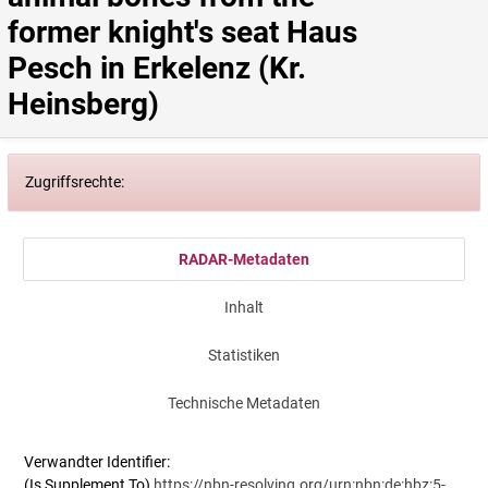
former knight's seat Haus 
Pesch in Erkelenz (Kr. 
Heinsberg)
Zugriffsrechte:
RADAR-Metadaten
Inhalt
Statistiken
Technische Metadaten
Verwandter Identifier:
(Is Supplement To)
https://nbn-resolving.org/urn:nbn:de:hbz:5-