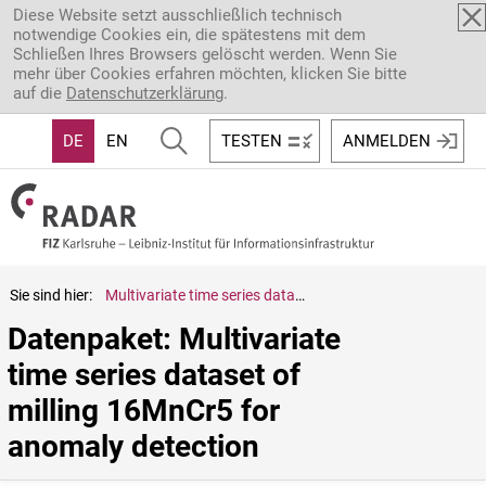
Direkt zum Inhalt
Diese Website setzt ausschließlich technisch
notwendige Cookies ein, die spätestens mit dem
Schließen Ihres Browsers gelöscht werden. Wenn Sie
mehr über Cookies erfahren möchten, klicken Sie bitte
auf die
Datenschutzerklärung
.
DE
EN
TESTEN
ANMELDEN
Sie sind hier:
Multivariate time series dataset of milling 16MnCr5 for anomaly detection
Datenpaket: Multivariate 
time series dataset of 
milling 16MnCr5 for 
anomaly detection