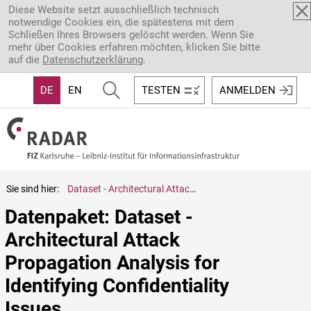
Direkt zum Inhalt
Diese Website setzt ausschließlich technisch
notwendige Cookies ein, die spätestens mit dem
Schließen Ihres Browsers gelöscht werden. Wenn Sie
mehr über Cookies erfahren möchten, klicken Sie bitte
auf die
Datenschutzerklärung
.
DE
EN
TESTEN
ANMELDEN
Sie sind hier:
Dataset - Architectural Attack Propagation Analysis for Identifying Confidentiality Issues
Datenpaket: Dataset - 
Architectural Attack 
Propagation Analysis for 
Identifying Confidentiality 
Issues