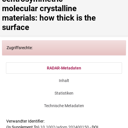
molecular crystalline 
materials: how thick is the 
surface
Zugriffsrechte:
RADAR-Metadaten
Inhalt
Statistiken
Technische Metadaten
Verwandter Identifier:
(Is Supplement To)
10.1002/adom.202400150
- DOI