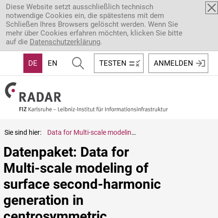
Direkt zum Inhalt
Diese Website setzt ausschließlich technisch
notwendige Cookies ein, die spätestens mit dem
Schließen Ihres Browsers gelöscht werden. Wenn Sie
mehr über Cookies erfahren möchten, klicken Sie bitte
auf die
Datenschutzerklärung
.
DE
EN
TESTEN
ANMELDEN
Sie sind hier:
Data for Multi-scale modeling of surface second-harmonic generation in centrosymmetric molecular crystalline materials: how thick is the surface
Datenpaket: Data for 
Multi-scale modeling of 
surface second-harmonic 
generation in 
centrosymmetric 