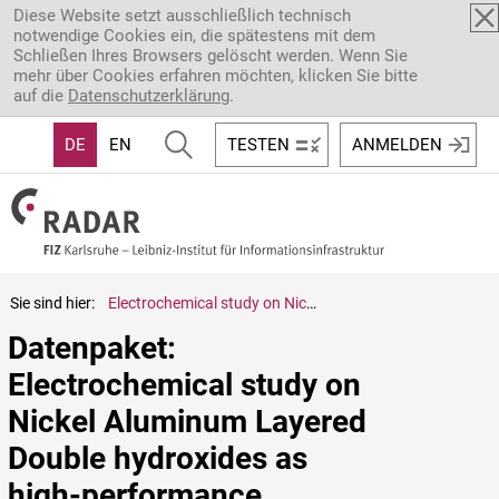
Direkt zum Inhalt
Diese Website setzt ausschließlich technisch
notwendige Cookies ein, die spätestens mit dem
Schließen Ihres Browsers gelöscht werden. Wenn Sie
mehr über Cookies erfahren möchten, klicken Sie bitte
auf die
Datenschutzerklärung
.
DE
EN
TESTEN
ANMELDEN
Sie sind hier:
Electrochemical study on Nickel Aluminum Layered Double hydroxides as high-performance electrode material for lithium-ion batteries based on sodium alginate binder
Datenpaket: 
Electrochemical study on 
Nickel Aluminum Layered 
Double hydroxides as 
high-performance 