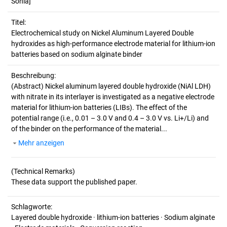
Sonia]
Titel:
Electrochemical study on Nickel Aluminum Layered Double 
hydroxides as high-performance electrode material for lithium-ion 
batteries based on sodium alginate binder
Beschreibung:
(Abstract)
Nickel aluminum layered double hydroxide (NiAl LDH)
with nitrate in its interlayer is investigated as a negative electrode
material for lithium-ion batteries (LIBs). The effect of the
potential range (i.e., 0.01 – 3.0 V and 0.4 – 3.0 V vs. Li+/Li) and
of the binder on the performance of the material...
Mehr anzeigen
(Technical Remarks)
Schlagworte:
Layered double hydroxide · lithium-ion batteries · Sodium alginate