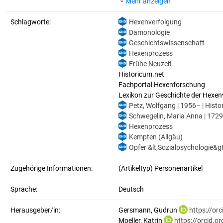
Mehr anzeigen
Schlagworte:
Hexenverfolgung
Dämonologie
Geschichtswissenschaft
Hexenprozess
Frühe Neuzeit
Historicum.net
Fachportal Hexenforschung
Lexikon zur Geschichte der Hexen
Petz, Wolfgang | 1956– | Histor
Schwegelin, Maria Anna | 172
Hexenprozess
Kempten (Allgäu)
Opfer &lt;Sozialpsychologie&gt
Zugehörige Informationen:
(Artikeltyp) Personenartikel
Sprache:
Deutsch
Herausgeber/in:
Gersmann, Gudrun
https://or
Moeller, Katrin
https://orcid.