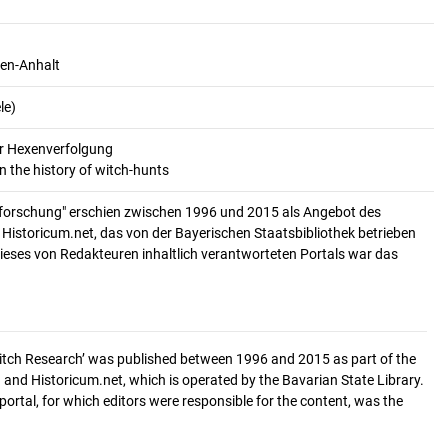
en-Anhalt
le)
er Hexenverfolgung
n the history of witch-hunts
forschung" erschien zwischen 1996 und 2015 als Angebot des
. Historicum.net, das von der Bayerischen Staatsbibliothek betrieben
ieses von Redakteuren inhaltlich verantworteten Portals war das
‘Witch Research’ was published between 1996 and 2015 as part of the
 and Historicum.net, which is operated by the Bavarian State Library.
 portal, for which editors were responsible for the content, was the