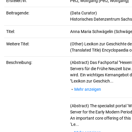
Ersteller/in:
Petz, Wolfgang
[Petz, Wolfgang]
Beitragende:
(Data Curator)
Historisches Datenzentrum Sachs
Titel:
Anna Maria Schwägelin (Schwäge
Weitere Titel:
(Other) Lexikon zur Geschichte d
(Translated Title) Encyclopaedia o
Beschreibung:
(Abstract)
Das Fachportal "Hexen
Servers für die Frühe Neuzeit bzw
wird. Ein wichtiges Kernangebot d
"Lexikon zur Geschich...
Mehr anzeigen
(Abstract)
The specialist portal 
Server for the Early Modern Period
An important core offering of this
‘Le...