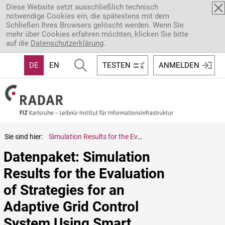
Direkt zum Inhalt
Diese Website setzt ausschließlich technisch
notwendige Cookies ein, die spätestens mit dem
Schließen Ihres Browsers gelöscht werden. Wenn Sie
mehr über Cookies erfahren möchten, klicken Sie bitte
auf die
Datenschutzerklärung
.
DE
EN
TESTEN
ANMELDEN
Sie sind hier:
Simulation Results for the Evaluation of Strategies for an Adaptive Grid Control System Using Smart Buildings (Updated)
Datenpaket: Simulation 
Results for the Evaluation 
of Strategies for an 
Adaptive Grid Control 
System Using Smart 