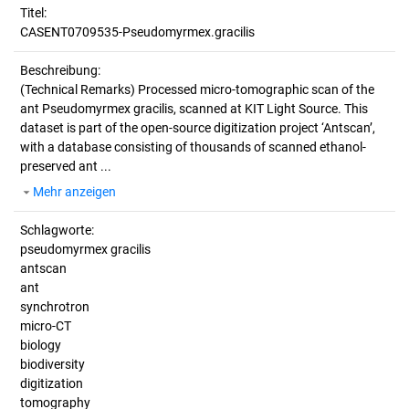
Titel:
CASENT0709535-Pseudomyrmex.gracilis
Beschreibung:
(Technical Remarks)
Processed micro-tomographic scan of the
ant Pseudomyrmex gracilis, scanned at KIT Light Source. This
dataset is part of the open-source digitization project ‘Antscan’,
with a database consisting of thousands of scanned ethanol-
preserved ant ...
Mehr anzeigen
Schlagworte:
pseudomyrmex gracilis
antscan
ant
synchrotron
micro-CT
biology
biodiversity
digitization
tomography