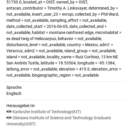
51730.0, located_at = OIST, owned_by = OIST,
antscan_contributor = Timothy A. Linksvayer, determined_by =
not_available, insert_user_23 = evropi, collected_by = Phil Ward,
method = not_available, sampling_effort = not_available,
date_collected_start = 2016-06-05, date_collected_end =
not_available, habitat = montane rainforest edge, microhabitat =
ex dead twig of Heliocarpus, behavior = not_available,
disturbance_level = not_available, country = Mexico, adm1 =
Veracruz, adm2 = not_available, island_group = not_available,
island = not_available, locality_name = Ruiz Cortínez, 13 km NE
San Andrés Tuxtla, latitude = 18.53504, longitude = -95.1384,
latlong_error = not_available, elevation = 415.0, elevation_error =
not_available, biogeographic_region = not_available
Sprache:
Englisch
Herausgeber/in:
Karlsruhe Institute of Technology(KIT)
Okinawa Institute of Science and Technology Graduate
University(OIST)