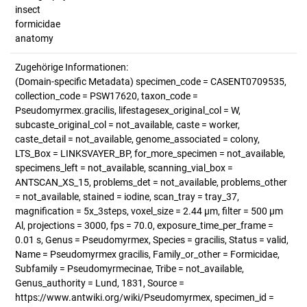
insect
formicidae
anatomy
Zugehörige Informationen:
(Domain-specific Metadata) specimen_code = CASENT0709535,
collection_code = PSW17620, taxon_code =
Pseudomyrmex.gracilis, lifestagesex_original_col = W,
subcaste_original_col = not_available, caste = worker,
caste_detail = not_available, genome_associated = colony,
LTS_Box = LINKSVAYER_BP, for_more_specimen = not_available,
specimens_left = not_available, scanning_vial_box =
ANTSCAN_XS_15, problems_det = not_available, problems_other
= not_available, stained = iodine, scan_tray = tray_37,
magnification = 5x_3steps, voxel_size = 2.44 µm, filter = 500 µm
Al, projections = 3000, fps = 70.0, exposure_time_per_frame =
0.01 s, Genus = Pseudomyrmex, Species = gracilis, Status = valid,
Name = Pseudomyrmex gracilis, Family_or_other = Formicidae,
Subfamily = Pseudomyrmecinae, Tribe = not_available,
Genus_authority = Lund, 1831, Source =
https://www.antwiki.org/wiki/Pseudomyrmex, specimen_id =