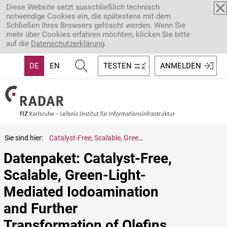
Direkt zum Inhalt
Diese Website setzt ausschließlich technisch
notwendige Cookies ein, die spätestens mit dem
Schließen Ihres Browsers gelöscht werden. Wenn Sie
mehr über Cookies erfahren möchten, klicken Sie bitte
auf die
Datenschutzerklärung
.
DE
EN
TESTEN
ANMELDEN
Sie sind hier:
Catalyst-Free, Scalable, Green-Light-Mediated Iodoamination and Further Transformation of Olefins under Continuous Flow Conditions
Datenpaket: Catalyst-Free, 
Scalable, Green-Light-
Mediated Iodoamination 
and Further 
Transformation of Olefins 