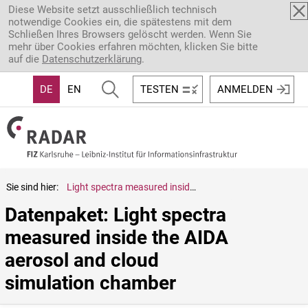
Direkt zum Inhalt
Diese Website setzt ausschließlich technisch
notwendige Cookies ein, die spätestens mit dem
Schließen Ihres Browsers gelöscht werden. Wenn Sie
mehr über Cookies erfahren möchten, klicken Sie bitte
auf die
Datenschutzerklärung
.
DE
EN
TESTEN
ANMELDEN
Sie sind hier:
Light spectra measured inside the AIDA aerosol and cloud simulation chamber
Datenpaket: Light spectra 
measured inside the AIDA 
aerosol and cloud 
simulation chamber