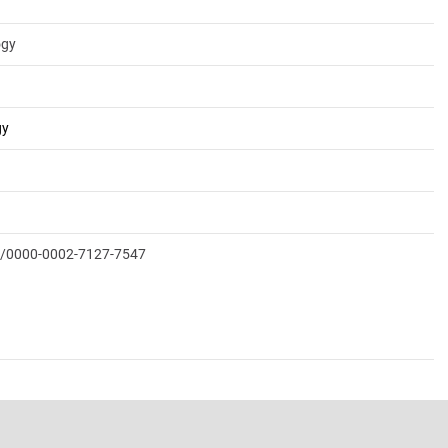
ogy
gy
rg/0000-0002-7127-7547