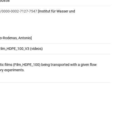
150858
rg/0000-0002-7127-7547
[Institut für Wasser und
o-Rodenas, Antonio]
 Film_HDPE_100_V3 (videos)
stic films (Film_HDPE_100) being transported with a given flow