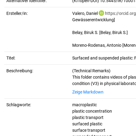
Alternativer Identifier:
(KITopen-DOI) 10.5445/IR/1000
Ersteller/in:
Valero, Daniel
https://orcid.o
Gewässerentwicklung]
Belay, Biruk S.
[Belay, Biruk S.]
Moreno-Rodenas, Antonio
[Moren
Titel:
Surfaced and suspended plastic:
Beschreibung:
(Technical Remarks)
This folder contains videos of pla
Zeige Markdown
Schlagworte:
macroplastic
plastic concentration
plastic transport
surfaced plastic
surface transport