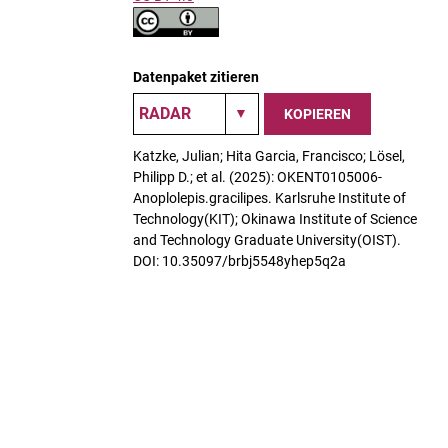
Datenpaket zitieren
KOPIEREN
Katzke, Julian; Hita Garcia, Francisco; Lösel,
Philipp D.; et al. (2025): OKENT0105006-
Anoplolepis.gracilipes. Karlsruhe Institute of
Technology(KIT); Okinawa Institute of Science
and Technology Graduate University(OIST).
DOI: 10.35097/brbj5548yhep5q2a