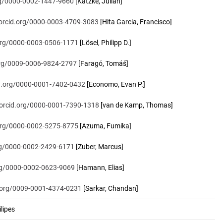
org/0000-0002-1447-9660
[Katzke, Julian]
/orcid.org/0000-0003-4709-3083
[Hita Garcia, Francisco]
.org/0000-0003-0506-1171
[Lösel, Philipp D.]
.org/0009-0006-9824-2797
[Faragó, Tomáš]
id.org/0000-0001-7402-0432
[Economo, Evan P.]
/orcid.org/0000-0001-7390-1318
[van de Kamp, Thomas]
.org/0000-0002-5275-8775
[Azuma, Fumika]
org/0000-0002-2429-6171
[Zuber, Marcus]
org/0000-0002-0623-9069
[Hamann, Elias]
d.org/0009-0001-4374-0231
[Sarkar, Chandan]
lipes