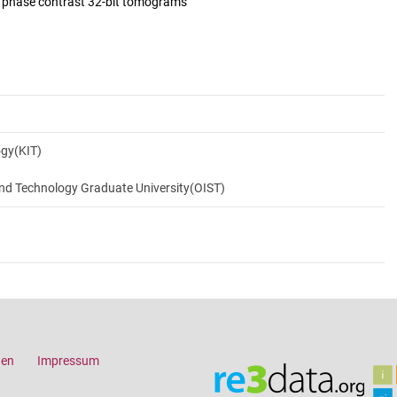
d phase contrast 32-bit tomograms
ogy(KIT)
and Technology Graduate University(OIST)
gen
Impressum