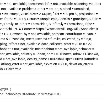
 = not_available, specimens_left = not_available, scanning_vial_box
ot_available, problems_other = cotton, stained = unstained,
 = 5x_2steps, voxel_size = 2.44 µm, filter = 500 µm Al, projections =
r_frame = 0.01 s, Genus = Anoplolepis, Species = gracilipes, Status =
es, Family_or_other = Formicidae, Subfamily = Formicinae, Tribe =
 Santschi, 1914, Source = https://www.antwiki.org/wiki/Anoplolepis,
 = OIST, owned_by = not_available, antscan_contributor = Evan P.
ma & T. Yoshida, insert_user_23 = fumika, collected_by = Kinjo,
ling_effort = not_available, date_collected_start = 2016-07-27,
abitat = not_available, microhabitat = not_available, behavior =
 = not_available, country = Japan, adm1 = Okinawa, adm2 = Okinawa,
nd = not_available, locality_name = Kurashiki Open S0029, latitude =
atlong_error = not_available, elevation = 77.0, elevation_error =
on = Palearctic
ogy(KIT)
and Technology Graduate University(OIST)