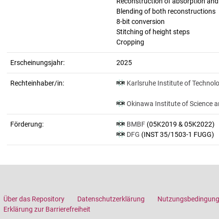
Reconstruction of absorption an
Blending of both reconstructions
8-bit conversion
Stitching of height steps
Cropping
Erscheinungsjahr:
2025
Rechteinhaber/in:
Karlsruhe Institute of Technol
Okinawa Institute of Science 
Förderung:
BMBF
(05K2019 & 05K2022)
DFG
(INST 35/1503-1 FUGG)
Über das Repository
Datenschutzerklärung
Nutzungsbedingun
Erklärung zur Barrierefreiheit