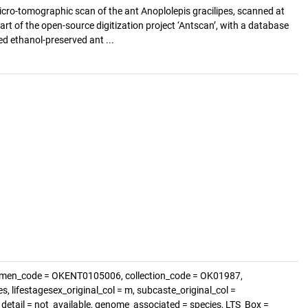
cro-tomographic scan of the ant Anoplolepis gracilipes, scanned at
art of the open-source digitization project ‘Antscan’, with a database
d ethanol-preserved ant ...
cimen_code = OKENT0105006, collection_code = OK01987,
s, lifestagesex_original_col = m, subcaste_original_col =
e_detail = not_available, genome_associated = species, LTS_Box =