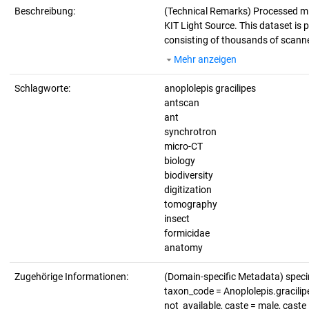
Beschreibung:
(Technical Remarks)
Processed mi
KIT Light Source. This dataset is p
consisting of thousands of scanne
Mehr anzeigen
Schlagworte:
anoplolepis gracilipes
antscan
ant
synchrotron
micro-CT
biology
biodiversity
digitization
tomography
insect
formicidae
anatomy
Zugehörige Informationen:
(Domain-specific Metadata) spe
taxon_code = Anoplolepis.gracilipe
not_available, caste = male, cast