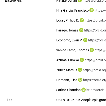
Ersteller/in:
Katzke, Julian
https://orcid.
Hita Garcia, Francisco
https:/
Lösel, Philipp D.
https://orcid
Faragó, Tomáš
https://orcid
Economo, Evan P.
https://orc
van de Kamp, Thomas
https:/
Azuma, Fumika
https://orcid
Zuber, Marcus
https://orcid.
Hamann, Elias
https://orcid.
Sarkar, Chandan
https://orci
Titel:
OKENT0105006-Anoplolepis.graci