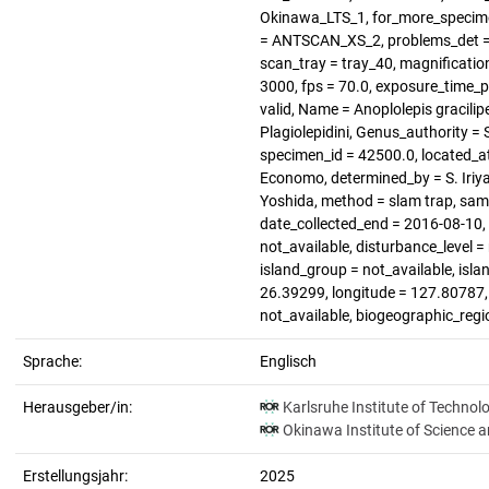
Okinawa_LTS_1, for_more_specimen
= ANTSCAN_XS_2, problems_det = n
scan_tray = tray_40, magnification
3000, fps = 70.0, exposure_time_pe
valid, Name = Anoplolepis gracilip
Plagiolepidini, Genus_authority =
specimen_id = 42500.0, located_at
Economo, determined_by = S. Iriya
Yoshida, method = slam trap, samp
date_collected_end = 2016-08-10, h
not_available, disturbance_level
island_group = not_available, isla
26.39299, longitude = 127.80787, l
not_available, biogeographic_regi
Sprache:
Englisch
Herausgeber/in:
Karlsruhe Institute of Technol
Okinawa Institute of Science 
Erstellungsjahr:
2025