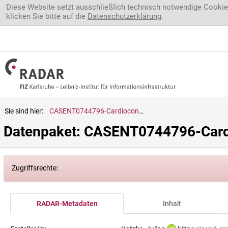
Direkt zum Inhalt
Diese Website setzt ausschließlich technisch notwendige Cookie
klicken Sie bitte auf die
Datenschutzerklärung
.
Sie sind hier:
CASENT0744796-Cardiocondyla.venustula.(globinodis.form)
Datenpaket: CASENT0744796-Cardi
Zugriffsrechte:
RADAR-Metadaten
Inhalt