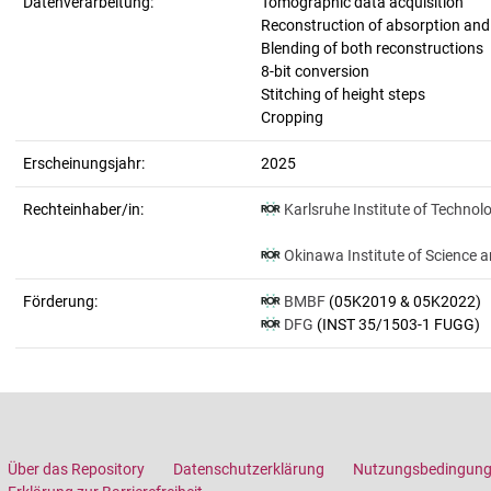
Datenverarbeitung:
Tomographic data acquisition
Reconstruction of absorption an
Blending of both reconstructions
8-bit conversion
Stitching of height steps
Cropping
Erscheinungsjahr:
2025
Rechteinhaber/in:
Karlsruhe Institute of Technol
Okinawa Institute of Science 
Förderung:
BMBF
(05K2019 & 05K2022)
DFG
(INST 35/1503-1 FUGG)
Über das Repository
Datenschutzerklärung
Nutzungsbedingun