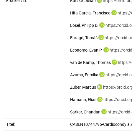
Ersteller/in:
Katzke, Julian
https://orcid.
Hita Garcia, Francisco
https:/
Lösel, Philipp D.
https://orcid
Faragó, Tomáš
https://orcid
Economo, Evan P.
https://orc
van de Kamp, Thomas
https:/
Azuma, Fumika
https://orcid
Zuber, Marcus
https://orcid.
Hamann, Elias
https://orcid.
Sarkar, Chandan
https://orci
Titel:
CASENT0744796-Cardiocondyla.ve