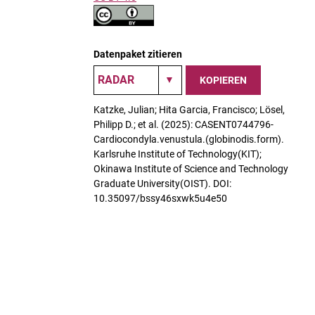
Datenpaket zitieren
KOPIEREN
Katzke, Julian; Hita Garcia, Francisco; Lösel,
Philipp D.; et al. (2025): CASENT0744796-
Cardiocondyla.venustula.(globinodis.form).
Karlsruhe Institute of Technology(KIT);
Okinawa Institute of Science and Technology
Graduate University(OIST). DOI:
10.35097/bssy46sxwk5u4e50