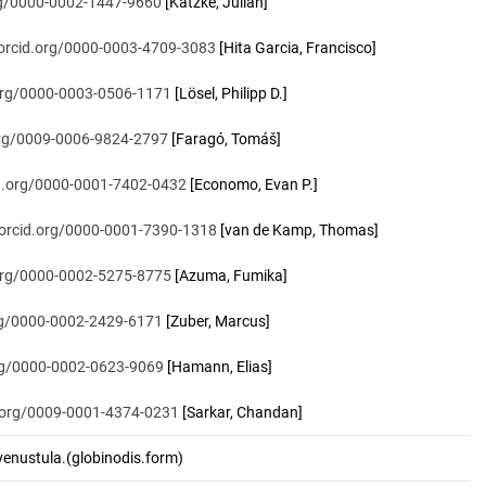
org/0000-0002-1447-9660
[Katzke, Julian]
/orcid.org/0000-0003-4709-3083
[Hita Garcia, Francisco]
.org/0000-0003-0506-1171
[Lösel, Philipp D.]
.org/0009-0006-9824-2797
[Faragó, Tomáš]
id.org/0000-0001-7402-0432
[Economo, Evan P.]
/orcid.org/0000-0001-7390-1318
[van de Kamp, Thomas]
.org/0000-0002-5275-8775
[Azuma, Fumika]
org/0000-0002-2429-6171
[Zuber, Marcus]
org/0000-0002-0623-9069
[Hamann, Elias]
d.org/0009-0001-4374-0231
[Sarkar, Chandan]
nustula.(globinodis.form)