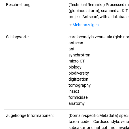
Beschreibung:
(Technical Remarks)
Processed mi
(globinodis form), scanned at KIT 
project ‘Antscan’, with a databas
Mehr anzeigen
Schlagworte:
cardiocondyla venustula (globino
antscan
ant
synchrotron
micro-CT
biology
biodiversity
digitization
tomography
insect
formicidae
anatomy
Zugehörige Informationen:
(Domain-specific Metadata) spe
taxon_code = Cardiocondyla.venust
subcaste_original_col = not_avail