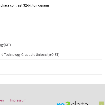
d phase contrast 32-bit tomograms
ogy(KIT)
and Technology Graduate University(OIST)
gen
Impressum