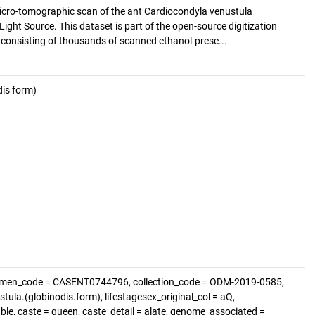
cro-tomographic scan of the ant Cardiocondyla venustula
Light Source. This dataset is part of the open-source digitization
e consisting of thousands of scanned ethanol-prese...
dis form)
cimen_code = CASENT0744796, collection_code = ODM-2019-0585,
ula.(globinodis.form), lifestagesex_original_col = aQ,
able, caste = queen, caste_detail = alate, genome_associated =