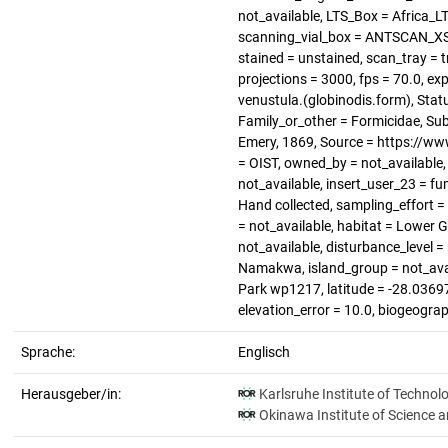
not_available, LTS_Box = Africa_L
scanning_vial_box = ANTSCAN_XS_3
stained = unstained, scan_tray = tr
projections = 3000, fps = 70.0, e
venustula.(globinodis.form), Stat
Family_or_other = Formicidae, Sub
Emery, 1869, Source = https://ww
= OIST, owned_by = not_available
not_available, insert_user_23 = f
Hand collected, sampling_effort =
= not_available, habitat = Lower G
not_available, disturbance_level 
Namakwa, island_group = not_avail
Park wp1217, latitude = -28.03697,
elevation_error = 10.0, biogeograp
Sprache:
Englisch
Herausgeber/in:
Karlsruhe Institute of Technol
Okinawa Institute of Science 