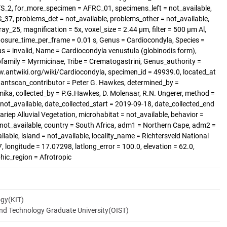
TS_2, for_more_specimen = AFRC_01, specimens_left = not_available,
7, problems_det = not_available, problems_other = not_available,
ay_25, magnification = 5x, voxel_size = 2.44 µm, filter = 500 µm Al,
xposure_time_per_frame = 0.01 s, Genus = Cardiocondyla, Species =
us = invalid, Name = Cardiocondyla venustula (globinodis form),
family = Myrmicinae, Tribe = Crematogastrini, Genus_authority =
w.antwiki.org/wiki/Cardiocondyla, specimen_id = 49939.0, located_at
, antscan_contributor = Peter G. Hawkes, determined_by =
umika, collected_by = P.G.Hawkes, D. Molenaar, R.N. Ungerer, method =
 not_available, date_collected_start = 2019-09-18, date_collected_end
ariep Alluvial Vegetation, microhabitat = not_available, behavior =
= not_available, country = South Africa, adm1 = Northern Cape, adm2 =
able, island = not_available, locality_name = Richtersveld National
 longitude = 17.07298, latlong_error = 100.0, elevation = 62.0,
hic_region = Afrotropic
ogy(KIT)
and Technology Graduate University(OIST)