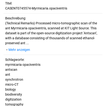
Titel:
CASENT0745574-Myrmicaria.opaciventris
Beschreibung:
(Technical Remarks)
Processed micro-tomographic scan of the
ant Myrmicaria opaciventris, scanned at KIT Light Source. This
dataset is part of the open-source digitization project ‘Antscan’,
with a database consisting of thousands of scanned ethanol-
preserved ant ...
Mehr anzeigen
Schlagworte:
myrmicaria opaciventris
antscan
ant
synchrotron
micro-CT
biology
biodiversity
digitization
tomography