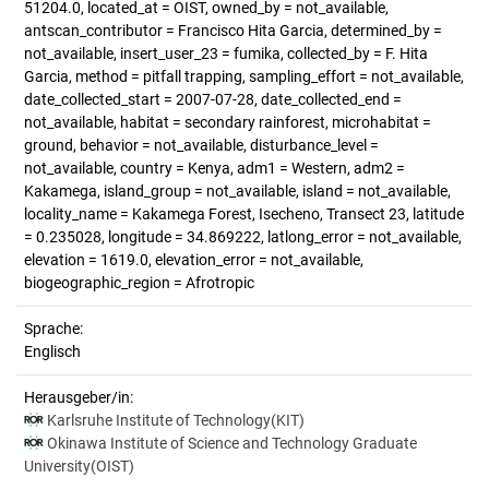
51204.0, located_at = OIST, owned_by = not_available,
antscan_contributor = Francisco Hita Garcia, determined_by =
not_available, insert_user_23 = fumika, collected_by = F. Hita
Garcia, method = pitfall trapping, sampling_effort = not_available,
date_collected_start = 2007-07-28, date_collected_end =
not_available, habitat = secondary rainforest, microhabitat =
ground, behavior = not_available, disturbance_level =
not_available, country = Kenya, adm1 = Western, adm2 =
Kakamega, island_group = not_available, island = not_available,
locality_name = Kakamega Forest, Isecheno, Transect 23, latitude
= 0.235028, longitude = 34.869222, latlong_error = not_available,
elevation = 1619.0, elevation_error = not_available,
biogeographic_region = Afrotropic
Sprache:
Englisch
Herausgeber/in:
Karlsruhe Institute of Technology(KIT)
Okinawa Institute of Science and Technology Graduate
University(OIST)