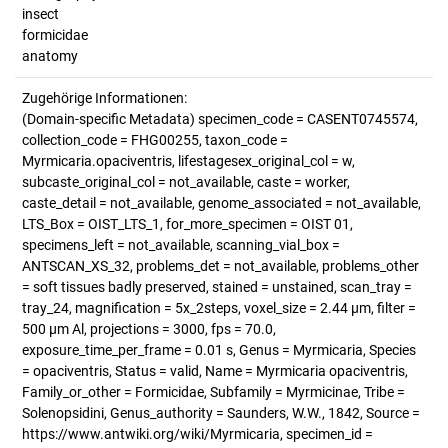
insect
formicidae
anatomy
Zugehörige Informationen:
(Domain-specific Metadata) specimen_code = CASENT0745574,
collection_code = FHG00255, taxon_code =
Myrmicaria.opaciventris, lifestagesex_original_col = w,
subcaste_original_col = not_available, caste = worker,
caste_detail = not_available, genome_associated = not_available,
LTS_Box = OIST_LTS_1, for_more_specimen = OIST 01,
specimens_left = not_available, scanning_vial_box =
ANTSCAN_XS_32, problems_det = not_available, problems_other
= soft tissues badly preserved, stained = unstained, scan_tray =
tray_24, magnification = 5x_2steps, voxel_size = 2.44 µm, filter =
500 µm Al, projections = 3000, fps = 70.0,
exposure_time_per_frame = 0.01 s, Genus = Myrmicaria, Species
= opaciventris, Status = valid, Name = Myrmicaria opaciventris,
Family_or_other = Formicidae, Subfamily = Myrmicinae, Tribe =
Solenopsidini, Genus_authority = Saunders, W.W., 1842, Source =
https://www.antwiki.org/wiki/Myrmicaria, specimen_id =