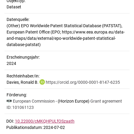
Objekttyp:
Dataset
Datenquelle:
(Other) EPO Worldwide Patent Statistical Database (PATSTAT),
European Patent Office (EPO; https://www.eea.europa.eu/data-
and-maps/data/external/epo-worldwide-patent-statistical-
database-patstat)
Erscheinungsjahr:
2024
Rechteinhaber/in:
Davies, Ronald B.
https://orcid.org/0000-0001-8147-6235
Förderung:
European Commission
- (Horizon Europe)
Grant agreement
ID: 101061123
DOI:
10.22000/cMKQHPULfOSzaath
Publikationsdatum: 2024-07-02