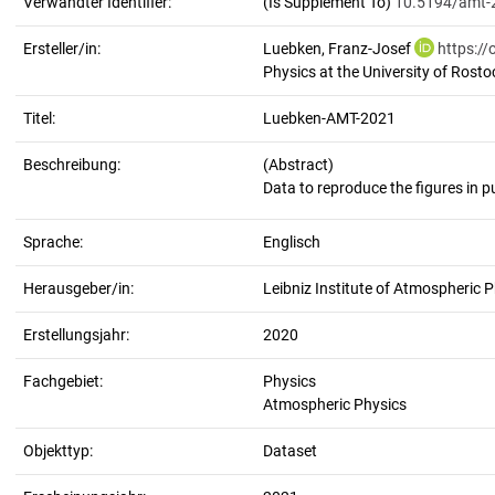
Verwandter Identifier:
(Is Supplement To)
10.5194/amt-
Ersteller/in:
Luebken, Franz-Josef
https:/
Physics at the University of Rosto
Titel:
Luebken-AMT-2021
Beschreibung:
(Abstract)
Sprache:
Englisch
Herausgeber/in:
Leibniz Institute of Atmospheric P
Erstellungsjahr:
2020
Fachgebiet:
Physics
Atmospheric Physics
Objekttyp:
Dataset