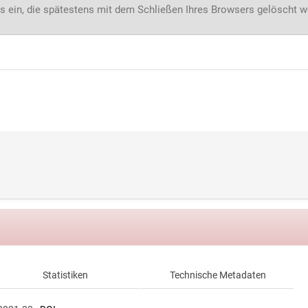
s ein, die spätestens mit dem Schließen Ihres Browsers gelöscht 
Statistiken
Technische Metadaten