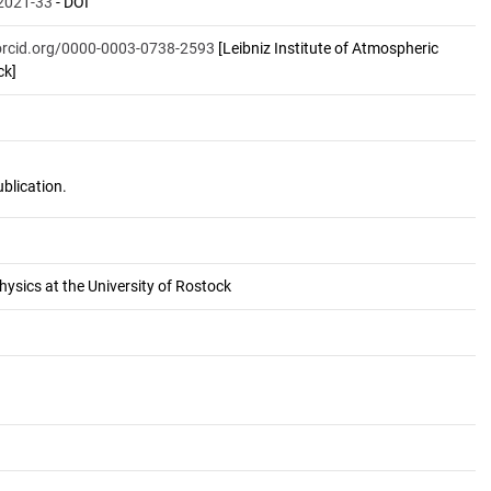
2021-33
- DOI
/orcid.org/0000-0003-0738-2593
[Leibniz Institute of Atmospheric
ck]
hysics at the University of Rostock