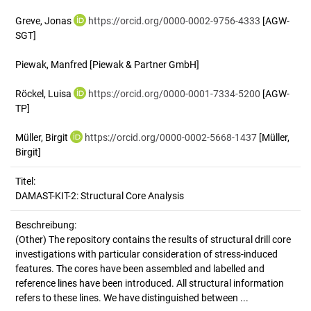
Greve, Jonas
https://orcid.org/0000-0002-9756-4333
[AGW-
SGT]
Piewak, Manfred
[Piewak & Partner GmbH]
Röckel, Luisa
https://orcid.org/0000-0001-7334-5200
[AGW-
TP]
Müller, Birgit
https://orcid.org/0000-0002-5668-1437
[Müller,
Birgit]
Titel:
DAMAST-KIT-2: Structural Core Analysis
Beschreibung:
(Other)
The repository contains the results of structural drill core
investigations with particular consideration of stress-induced
features. The cores have been assembled and labelled and
reference lines have been introduced. All structural information
refers to these lines. We have distinguished between ...