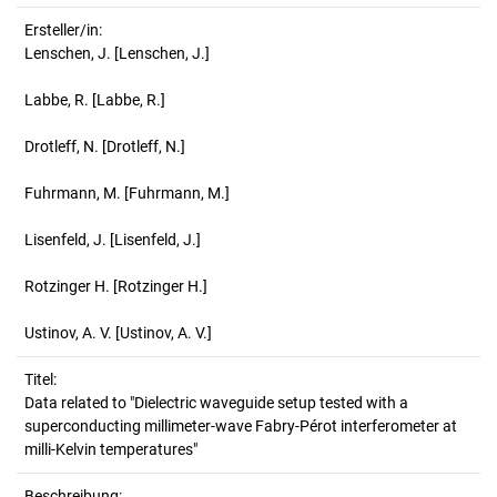
Ersteller/in:
Lenschen, J.
[Lenschen, J.]
Labbe, R.
[Labbe, R.]
Drotleff, N.
[Drotleff, N.]
Fuhrmann, M.
[Fuhrmann, M.]
Lisenfeld, J.
[Lisenfeld, J.]
Rotzinger H.
[Rotzinger H.]
Ustinov, A. V.
[Ustinov, A. V.]
Titel:
Data related to "Dielectric waveguide setup tested with a 
superconducting millimeter-wave Fabry-Pérot interferometer at 
milli-Kelvin temperatures"
Beschreibung: