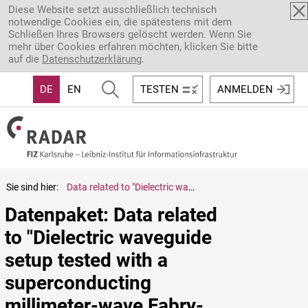
Direkt zum Inhalt
Diese Website setzt ausschließlich technisch
notwendige Cookies ein, die spätestens mit dem
Schließen Ihres Browsers gelöscht werden. Wenn Sie
mehr über Cookies erfahren möchten, klicken Sie bitte
auf die
Datenschutzerklärung
.
DE
EN
TESTEN
ANMELDEN
Sie sind hier:
Data related to "Dielectric waveguide setup tested with a superconducting millimeter-wave Fabry-Pérot interferometer at milli-Kelvin temperatures"
Datenpaket: Data related 
to "Dielectric waveguide 
setup tested with a 
superconducting 
millimeter-wave Fabry-