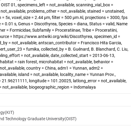
OIST 01, specimens_left = not_available, scanning_vial_box =
t_available, problems_other = not_available, stained = unstained,
= 5x, voxel_size = 2.44 µm, filter = 500 µm Al, projections = 3000, fps
= 0.01 s, Genus = Discothyrea, Species = diana, Status = valid, Name
er = Formicidae, Subfamily = Proceratiinae, Tribe = Proceratiini,
ource = https://www.antwiki.org/wiki/Discothyrea, specimen_id =
_by = not_available, antscan_contributor = Francisco Hita Garcia,
ert_user_23 = fumika, collected_by = B. Guénard, B. Blanchard, C. Liu,
ing_effort = not_available, date_collected_start = 2013-06-13,
abitat = rain forest, microhabitat = not_available, behavior =
= not_available, country = China, adm1 = Yunnan, adm2 =
available, island = not_available, locality_name = Yunnan Prov.,
 21.96211111, longitude = 101.20025, latlong_error = not_available,
r = not_available, biogeographic_region = Indomalaya
ogy(KIT)
and Technology Graduate University(OIST)