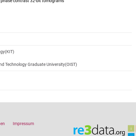
d phase contrast 32-bit tomograms
ogy(KIT)
and Technology Graduate University(OIST)
gen
Impressum