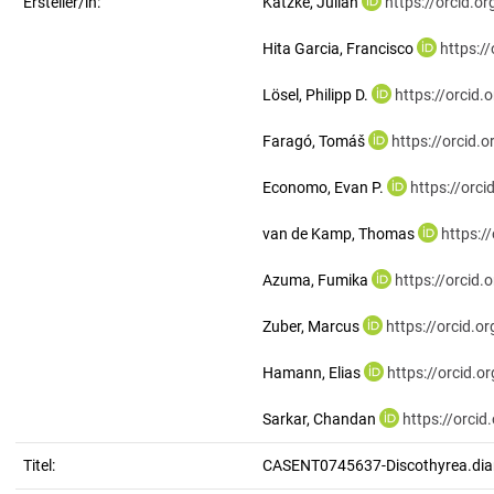
Ersteller/in:
Katzke, Julian
https://orcid.
Hita Garcia, Francisco
https:/
Lösel, Philipp D.
https://orcid
Faragó, Tomáš
https://orcid
Economo, Evan P.
https://orc
van de Kamp, Thomas
https:/
Azuma, Fumika
https://orcid
Zuber, Marcus
https://orcid.
Hamann, Elias
https://orcid.
Sarkar, Chandan
https://orci
Titel:
CASENT0745637-Discothyrea.di