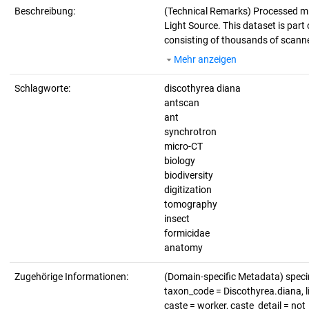
Beschreibung:
(Technical Remarks)
Processed mi
Light Source. This dataset is part 
consisting of thousands of scanne
Mehr anzeigen
Schlagworte:
discothyrea diana
antscan
ant
synchrotron
micro-CT
biology
biodiversity
digitization
tomography
insect
formicidae
anatomy
Zugehörige Informationen:
(Domain-specific Metadata) spec
taxon_code = Discothyrea.diana, li
caste = worker, caste_detail = no