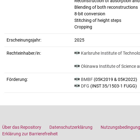
Reconstruction of absorption an
Blending of both reconstructions
8-bit conversion
Stitching of height steps
Cropping
Erscheinungsjahr:
2025
Rechteinhaber/in:
Karlsruhe Institute of Technol
Okinawa Institute of Science 
Förderung:
BMBF
(05K2019 & 05K2022)
DFG
(INST 35/1503-1 FUGG)
Über das Repository
Datenschutzerklärung
Nutzungsbedingun
Erklärung zur Barrierefreiheit