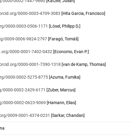
org/0000-0002-1447-9660
[Katzke, Julian]
/orcid.org/0000-0003-4709-3083
[Hita Garcia, Francisco]
.org/0000-0003-0506-1171
[Lösel, Philipp D.]
.org/0009-0006-9824-2797
[Faragó, Tomáš]
id.org/0000-0001-7402-0432
[Economo, Evan P.]
/orcid.org/0000-0001-7390-1318
[van de Kamp, Thomas]
.org/0000-0002-5275-8775
[Azuma, Fumika]
org/0000-0002-2429-6171
[Zuber, Marcus]
org/0000-0002-0623-9069
[Hamann, Elias]
d.org/0009-0001-4374-0231
[Sarkar, Chandan]
ana