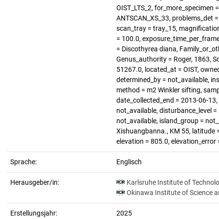
OIST_LTS_2, for_more_specimen = 
ANTSCAN_XS_33, problems_det = no
scan_tray = tray_15, magnification 
= 100.0, exposure_time_per_frame 
= Discothyrea diana, Family_or_oth
Genus_authority = Roger, 1863, S
51267.0, located_at = OIST, owned
determined_by = not_available, ins
method = m2 Winkler sifting, sampl
date_collected_end = 2013-06-13, h
not_available, disturbance_level 
not_available, island_group = not_
Xishuangbanna., KM 55, latitude =
elevation = 805.0, elevation_erro
Sprache:
Englisch
Herausgeber/in:
Karlsruhe Institute of Technol
Okinawa Institute of Science 
Erstellungsjahr:
2025