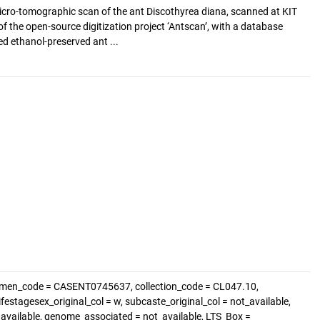
cro-tomographic scan of the ant Discothyrea diana, scanned at KIT
of the open-source digitization project ‘Antscan’, with a database
d ethanol-preserved ant ...
imen_code = CASENT0745637, collection_code = CL047.10,
festagesex_original_col = w, subcaste_original_col = not_available,
t_available, genome_associated = not_available, LTS_Box =