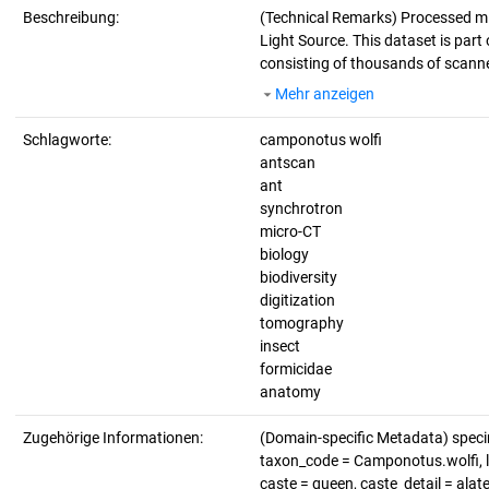
Beschreibung:
(Technical Remarks)
Processed mi
Light Source. This dataset is part 
consisting of thousands of scanne
Mehr anzeigen
Schlagworte:
camponotus wolfi
antscan
ant
synchrotron
micro-CT
biology
biodiversity
digitization
tomography
insect
formicidae
anatomy
Zugehörige Informationen:
(Domain-specific Metadata) spe
taxon_code = Camponotus.wolfi, li
caste = queen, caste_detail = ala