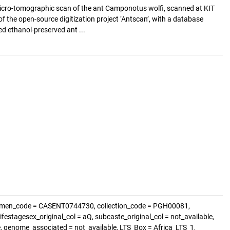
cro-tomographic scan of the ant Camponotus wolfi, scanned at KIT
of the open-source digitization project ‘Antscan’, with a database
d ethanol-preserved ant ...
cimen_code = CASENT0744730, collection_code = PGH00081,
festagesex_original_col = aQ, subcaste_original_col = not_available,
te, genome_associated = not_available, LTS_Box = Africa_LTS_1,