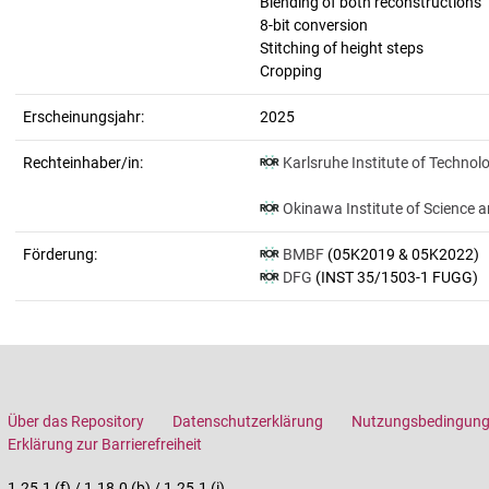
Blending of both reconstructions
8-bit conversion
Stitching of height steps
Cropping
Erscheinungsjahr:
2025
Rechteinhaber/in:
Karlsruhe Institute of Technol
Okinawa Institute of Science 
Förderung:
BMBF
(05K2019 & 05K2022)
DFG
(INST 35/1503-1 FUGG)
Über das Repository
Datenschutzerklärung
Nutzungsbedingun
Erklärung zur Barrierefreiheit
1.25.1 (f) / 1.18.0 (b) / 1.25.1 (i)