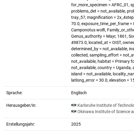
for_more_specimen = AFRC_01, sp
problems_det = not_available, pro
tray_57, magnification = 2x_4steps,
70.0, exposure_time_per_frame = 0
Camponotus wolfi, Family_or_othe
Genus_authority = Mayr, 1861, S
49873.0, located_at = OIST, owned
determined_by = not_available, in
collected, sampling_effort = not_a
not_available, habitat = Primary fo
not_available, country = Uganda,
island = not_available, locality_n
latlong_error = 30.0, elevation = 
Sprache:
Englisch
Herausgeber/in:
Karlsruhe Institute of Technol
Okinawa Institute of Science 
Erstellungsjahr:
2025