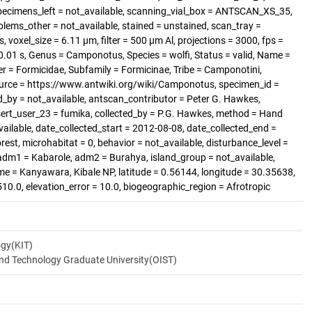
ecimens_left = not_available, scanning_vial_box = ANTSCAN_XS_35,
blems_other = not_available, stained = unstained, scan_tray =
 voxel_size = 6.11 µm, filter = 500 µm Al, projections = 3000, fps =
.01 s, Genus = Camponotus, Species = wolfi, Status = valid, Name =
r = Formicidae, Subfamily = Formicinae, Tribe = Camponotini,
ource = https://www.antwiki.org/wiki/Camponotus, specimen_id =
_by = not_available, antscan_contributor = Peter G. Hawkes,
sert_user_23 = fumika, collected_by = P.G. Hawkes, method = Hand
vailable, date_collected_start = 2012-08-08, date_collected_end =
rest, microhabitat = 0, behavior = not_available, disturbance_level =
 adm1 = Kabarole, adm2 = Burahya, island_group = not_available,
ame = Kanyawara, Kibale NP, latitude = 0.56144, longitude = 30.35638,
1510.0, elevation_error = 10.0, biogeographic_region = Afrotropic
ogy(KIT)
and Technology Graduate University(OIST)