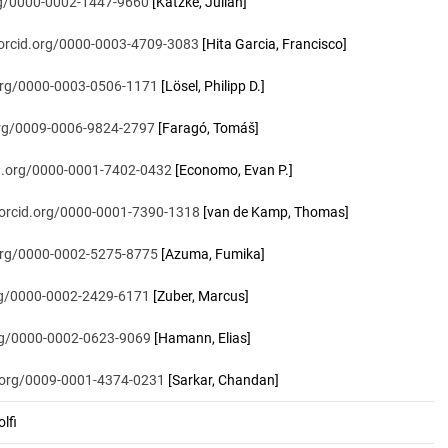
org/0000-0002-1447-9660
[Katzke, Julian]
/orcid.org/0000-0003-4709-3083
[Hita Garcia, Francisco]
.org/0000-0003-0506-1171
[Lösel, Philipp D.]
.org/0009-0006-9824-2797
[Faragó, Tomáš]
id.org/0000-0001-7402-0432
[Economo, Evan P.]
/orcid.org/0000-0001-7390-1318
[van de Kamp, Thomas]
.org/0000-0002-5275-8775
[Azuma, Fumika]
org/0000-0002-2429-6171
[Zuber, Marcus]
org/0000-0002-0623-9069
[Hamann, Elias]
d.org/0009-0001-4374-0231
[Sarkar, Chandan]
lfi