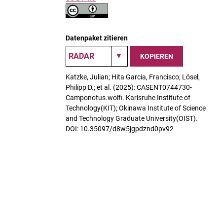
Datenpaket zitieren
KOPIEREN
Katzke, Julian; Hita Garcia, Francisco; Lösel,
Philipp D.; et al. (2025): CASENT0744730-
Camponotus.wolfi. Karlsruhe Institute of
Technology(KIT); Okinawa Institute of Science
and Technology Graduate University(OIST).
DOI: 10.35097/d8w5jgpdznd0pv92