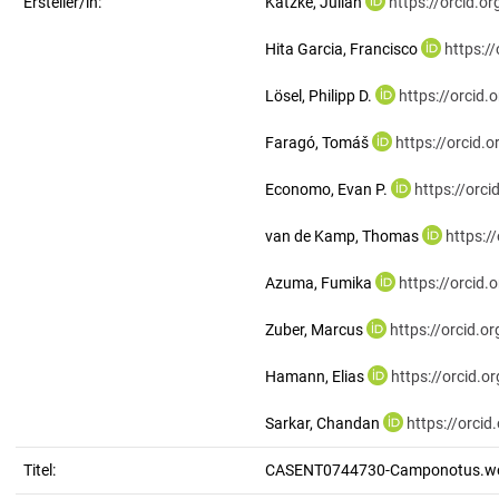
Ersteller/in:
Katzke, Julian
https://orcid.
Hita Garcia, Francisco
https:/
Lösel, Philipp D.
https://orcid
Faragó, Tomáš
https://orcid
Economo, Evan P.
https://orc
van de Kamp, Thomas
https:/
Azuma, Fumika
https://orcid
Zuber, Marcus
https://orcid.
Hamann, Elias
https://orcid.
Sarkar, Chandan
https://orci
Titel:
CASENT0744730-Camponotus.wo