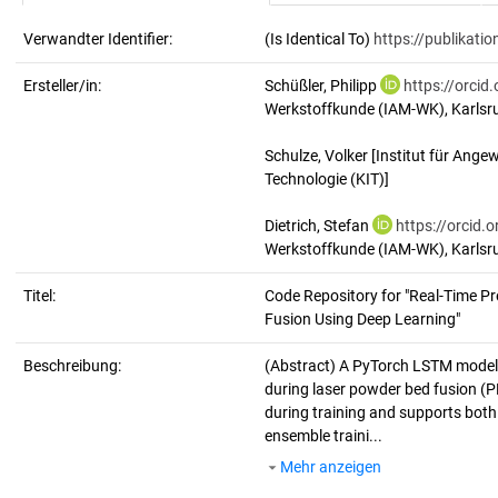
Verwandter Identifier:
(Is Identical To)
https://publikati
Ersteller/in:
Schüßler, Philipp
https://orci
Werkstoffkunde (IAM-WK), Karlsruh
Schulze, Volker
[Institut für Ange
Technologie (KIT)]
Dietrich, Stefan
https://orcid
Werkstoffkunde (IAM-WK), Karlsruh
Titel:
Code Repository for "Real-Time Pr
Fusion Using Deep Learning"
Beschreibung:
(Abstract)
A PyTorch LSTM model t
during laser powder bed fusion (
during training and supports both
ensemble traini...
Mehr anzeigen