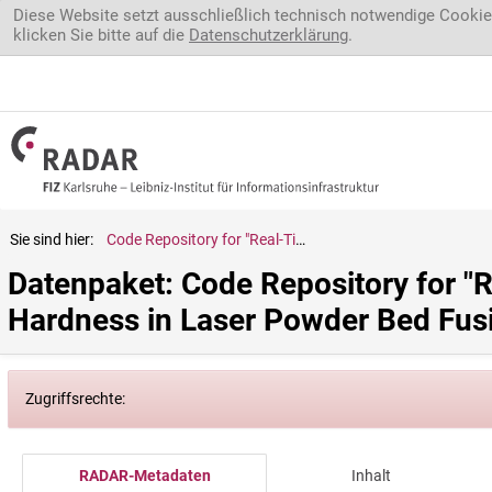
Direkt zum Inhalt
Diese Website setzt ausschließlich technisch notwendige Cookie
klicken Sie bitte auf die
Datenschutzerklärung
.
Sie sind hier:
Code Repository for "Real-Time Prediction of Thermal History and Hardness in Laser Powder Bed Fusion Using Deep Learning"
Datenpaket: Code Repository for "R
Hardness in Laser Powder Bed Fus
Zugriffsrechte:
RADAR-Metadaten
Inhalt