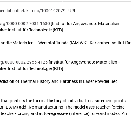
onen.bibliothek.kit.edu/1000192079
- URL
d.org/0000-0002-7081-1680
[Institut für Angewandte Materialien –
er Institut für Technologie (KIT)]
wandte Materialien – Werkstoffkunde (IAM-WK), Karlsruher Institut für
.org/0000-0002-2955-4125
[Institut für Angewandte Materialien –
er Institut für Technologie (KIT)]
ediction of Thermal History and Hardness in Laser Powder Bed 
hat predicts the thermal history of individual measurement points
PBF-LB/M) additive manufacturing. The model uses teacher-forcing
 teacher-forcing and auto-regressive (inference) forward modes. An