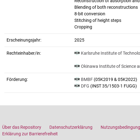
Reconstruction of absorption an
Blending of both reconstructions
8-bit conversion
Stitching of height steps
Cropping
Erscheinungsjahr:
2025
Rechteinhaber/in:
Karlsruhe Institute of Technol
Okinawa Institute of Science 
Förderung:
BMBF
(05K2019 & 05K2022)
DFG
(INST 35/1503-1 FUGG)
Über das Repository
Datenschutzerklärung
Nutzungsbedingun
Erklärung zur Barrierefreiheit