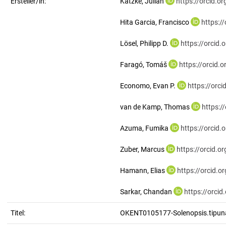
Ersteller/in:
Katzke, Julian
https://orcid.
Hita Garcia, Francisco
https:/
Lösel, Philipp D.
https://orcid
Faragó, Tomáš
https://orcid
Economo, Evan P.
https://orc
van de Kamp, Thomas
https:/
Azuma, Fumika
https://orcid
Zuber, Marcus
https://orcid.
Hamann, Elias
https://orcid.
Sarkar, Chandan
https://orci
Titel:
OKENT0105177-Solenopsis.tipun