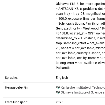
Okinawa_LTS_3, for_more_specimen
= ANTSCAN_XS_6, problems_det = n
scan_tray = tray_08, magnification 
= 100.0, exposure_time_per_frame 
= Solenopsis tipuna, Family_or_oth
Genus_authority = Westwood, 1840
43458.0, located_at = OIST, owne
determined_by = T. Yoshida, inse
trap, sampling_effort = not_avail
20, habitat = not_available, micro
not_available, country = Japan, a
not_available, locality_name = Ku
latlong_error = not_available, elev
Palearctic
Sprache:
Englisch
Herausgeber/in:
Karlsruhe Institute of Technol
Okinawa Institute of Science 
Erstellungsjahr:
2025