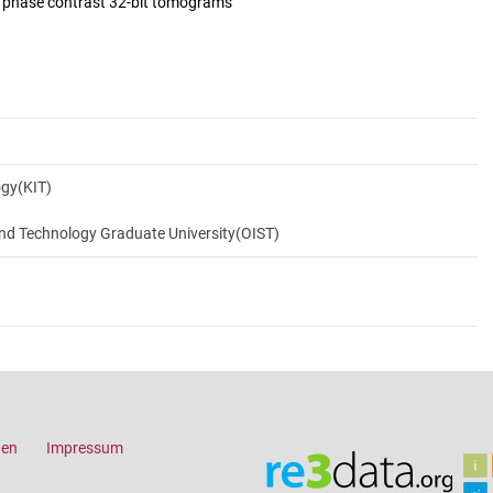
d phase contrast 32-bit tomograms
ogy(KIT)
and Technology Graduate University(OIST)
gen
Impressum