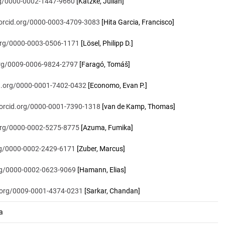
org/0000-0002-1447-9660
[Katzke, Julian]
/orcid.org/0000-0003-4709-3083
[Hita Garcia, Francisco]
.org/0000-0003-0506-1171
[Lösel, Philipp D.]
.org/0009-0006-9824-2797
[Faragó, Tomáš]
id.org/0000-0001-7402-0432
[Economo, Evan P.]
/orcid.org/0000-0001-7390-1318
[van de Kamp, Thomas]
.org/0000-0002-5275-8775
[Azuma, Fumika]
org/0000-0002-2429-6171
[Zuber, Marcus]
org/0000-0002-0623-9069
[Hamann, Elias]
d.org/0009-0001-4374-0231
[Sarkar, Chandan]
a