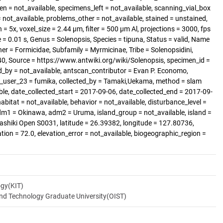
 = not_available, specimens_left = not_available, scanning_vial_box
ot_available, problems_other = not_available, stained = unstained,
= 5x, voxel_size = 2.44 µm, filter = 500 µm Al, projections = 3000, fps
= 0.01 s, Genus = Solenopsis, Species = tipuna, Status = valid, Name
er = Formicidae, Subfamily = Myrmicinae, Tribe = Solenopsidini,
, Source = https://www.antwiki.org/wiki/Solenopsis, specimen_id =
d_by = not_available, antscan_contributor = Evan P. Economo,
rt_user_23 = fumika, collected_by = Tamaki,Uekama, method = slam
able, date_collected_start = 2017-09-06, date_collected_end = 2017-09-
habitat = not_available, behavior = not_available, disturbance_level =
dm1 = Okinawa, adm2 = Uruma, island_group = not_available, island =
rashiki Open S0031, latitude = 26.39382, longitude = 127.80736,
ation = 72.0, elevation_error = not_available, biogeographic_region =
ogy(KIT)
and Technology Graduate University(OIST)