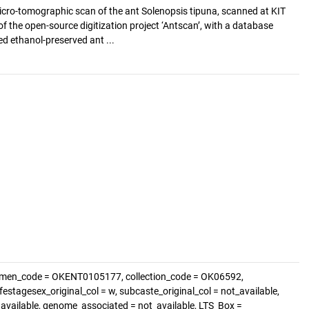
cro-tomographic scan of the ant Solenopsis tipuna, scanned at KIT
of the open-source digitization project ‘Antscan’, with a database
d ethanol-preserved ant ...
cimen_code = OKENT0105177, collection_code = OK06592,
festagesex_original_col = w, subcaste_original_col = not_available,
t_available, genome_associated = not_available, LTS_Box =