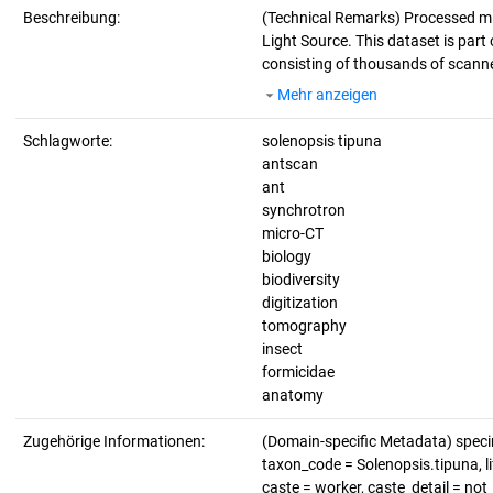
Beschreibung:
(Technical Remarks)
Processed mi
Light Source. This dataset is part 
consisting of thousands of scanne
Mehr anzeigen
Schlagworte:
solenopsis tipuna
antscan
ant
synchrotron
micro-CT
biology
biodiversity
digitization
tomography
insect
formicidae
anatomy
Zugehörige Informationen:
(Domain-specific Metadata) spe
taxon_code = Solenopsis.tipuna, li
caste = worker, caste_detail = no