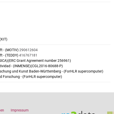
(KIT)
t - (MOTIV)
290612604
t - (TEDDY)
416767181
USICA)(ERC Grant Agreement number 256961)
itividad - (INMENSE)(CGL2016-80688-P)
orschung und Kunst Baden-Württemberg - (ForHLR supercomputer)
nd Forschung - (ForHLR supercomputer)
gen
Impressum