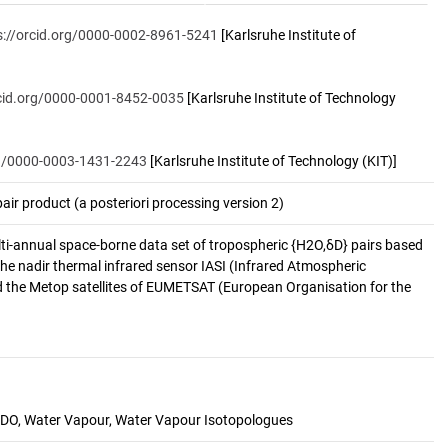
s://orcid.org/0000-0002-8961-5241
[Karlsruhe Institute of
rcid.org/0000-0001-8452-0035
[Karlsruhe Institute of Technology
rg/0000-0003-1431-2243
[Karlsruhe Institute of Technology (KIT)]
ir product (a posteriori processing version 2)
ulti-annual space-borne data set of tropospheric {H2O,δD} pairs based
e nadir thermal infrared sensor IASI (Infrared Atmospheric
 the Metop satellites of EUMETSAT (European Organisation for the
DO, Water Vapour, Water Vapour Isotopologues