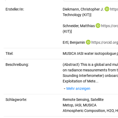
Ersteller/in:
Diekmann, Christopher J.
http
Technology (KIT)]
Schneider, Matthias
https://o
(KIT)]
Ertl, Benjamin
https://orcid.o
Titel:
MUSICA IASI water isotopologue pa
Beschreibung:
(Abstract)
This is a global and m
on radiance measurements from th
Sounding Interferometer) onboard
Exploitation of Mete...
Mehr anzeigen
Schlagworte:
Remote Sensing, Satellite
Metop, IASI, MUSICA
Atmospheric Composition, H2O, H