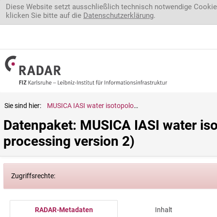
Direkt zum Inhalt
Diese Website setzt ausschließlich technisch notwendige Cookie
klicken Sie bitte auf die
Datenschutzerklärung
.
Sie sind hier:
MUSICA IASI water isotopologue pair product (a posteriori processing version 2)
Datenpaket: MUSICA IASI water isot
processing version 2)
Zugriffsrechte:
RADAR-Metadaten
Inhalt