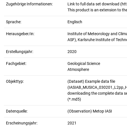
Zugehörige Informationen:
Link to full data set download (h
This product is an extension to t
Sprache:
Englisch
Herausgeber/in:
Institute of Meteorology and Cli
ASF), Karlsruhe Institute of Techn
Erstellungsjahr:
2020
Fachgebiet:
Geological Science
Atmosphere
Objekttyp:
(Dataset) Example data file
(IASIAB_MUSICA_030201_L2pp_H2O
downloading the complete data s
(*.md5)
Datenquelle:
(Observation) Metop IASI
Erscheinungsjahr:
2021