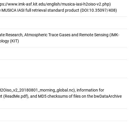
ttps://www.imk-asf.kit.edu/english/musica-iasi-h2oiso-v2.php)
he MUSICA IASI full retrieval standard product (DOI:10.35097/408)
mate Research, Atmospheric Trace Gases and Remote Sensing (IMK-
ology (KIT)
iso_v2_20180801_morning_global.nc), information for
et (ReadMe.pdf), and MD5 checksums of files on the bwDataArchive