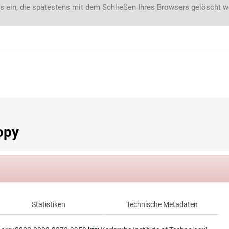
s ein, die spätestens mit dem Schließen Ihres Browsers gelöscht 
opy
Statistiken
Technische Metadaten