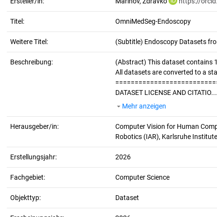
Ersteller/in:
Marinov, Zdravko
https://orc
Titel:
OmniMedSeg-Endoscopy
Weitere Titel:
(Subtitle) Endoscopy Datasets 
Beschreibung:
(Abstract)
This dataset contains
All datasets are converted to a s
==========================
DATASET LICENSE AND CITATIO...
Mehr anzeigen
Herausgeber/in:
Computer Vision for Human Comput
Robotics (IAR), Karlsruhe Institut
Erstellungsjahr:
2026
Fachgebiet:
Computer Science
Objekttyp:
Dataset