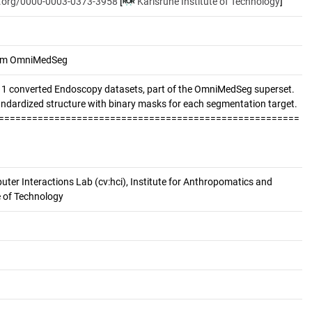
id.org/0000-0003-0373-3958
[
Karlsruhe Institute of Technology
]
from OmniMedSeg
 11 converted Endoscopy datasets, part of the OmniMedSeg superset.
tandardized structure with binary masks for each segmentation target.
======================================================
er Interactions Lab (cv:hci), Institute for Anthropomatics and
e of Technology