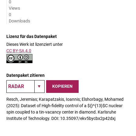
0
Views
0
Downloads
Lizenz für das Datenpaket
Dieses Werk ist lizenziert unter
CC BY-SA 4.0
Datenpaket zitieren
KOPIEREN
Resch, Jeremias; Karapatzakis, Ioannis; Elshorbagy, Mohamed
(2025): Dataset of High-fidelity control of a ${}^{13}$C nuclear
spin coupled to a tin-vacancy center in diamond. Karlsruhe
Institute of Technology. DOI: 10.35097/ekv5bycbx2p42dxj