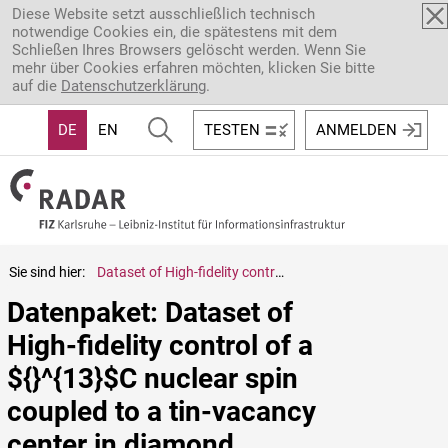
Direkt zum Inhalt
Diese Website setzt ausschließlich technisch
notwendige Cookies ein, die spätestens mit dem
Schließen Ihres Browsers gelöscht werden. Wenn Sie
mehr über Cookies erfahren möchten, klicken Sie bitte
auf die
Datenschutzerklärung
.
DE
EN
TESTEN
ANMELDEN
Sie sind hier:
Dataset of High-fidelity control of a ${}^{13}$C nuclear spin coupled to a tin-vacancy center in diamond
Datenpaket: Dataset of 
High-fidelity control of a 
${}^{13}$C nuclear spin 
coupled to a tin-vacancy 
center in diamond