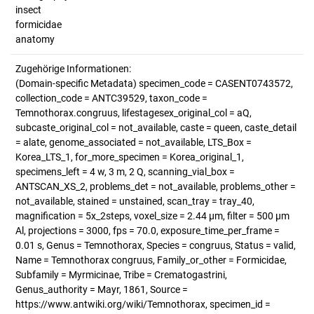
insect
formicidae
anatomy
Zugehörige Informationen:
(Domain-specific Metadata) specimen_code = CASENT0743572,
collection_code = ANTC39529, taxon_code =
Temnothorax.congruus, lifestagesex_original_col = aQ,
subcaste_original_col = not_available, caste = queen, caste_detail
= alate, genome_associated = not_available, LTS_Box =
Korea_LTS_1, for_more_specimen = Korea_original_1,
specimens_left = 4 w, 3 m, 2 Q, scanning_vial_box =
ANTSCAN_XS_2, problems_det = not_available, problems_other =
not_available, stained = unstained, scan_tray = tray_40,
magnification = 5x_2steps, voxel_size = 2.44 µm, filter = 500 µm
Al, projections = 3000, fps = 70.0, exposure_time_per_frame =
0.01 s, Genus = Temnothorax, Species = congruus, Status = valid,
Name = Temnothorax congruus, Family_or_other = Formicidae,
Subfamily = Myrmicinae, Tribe = Crematogastrini,
Genus_authority = Mayr, 1861, Source =
https://www.antwiki.org/wiki/Temnothorax, specimen_id =