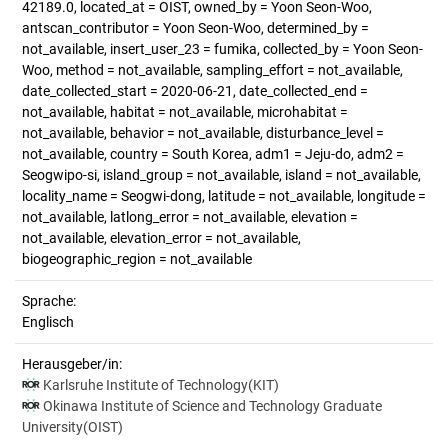
42189.0, located_at = OIST, owned_by = Yoon Seon-Woo,
antscan_contributor = Yoon Seon-Woo, determined_by =
not_available, insert_user_23 = fumika, collected_by = Yoon Seon-
Woo, method = not_available, sampling_effort = not_available,
date_collected_start = 2020-06-21, date_collected_end =
not_available, habitat = not_available, microhabitat =
not_available, behavior = not_available, disturbance_level =
not_available, country = South Korea, adm1 = Jeju-do, adm2 =
Seogwipo-si, island_group = not_available, island = not_available,
locality_name = Seogwi-dong, latitude = not_available, longitude =
not_available, latlong_error = not_available, elevation =
not_available, elevation_error = not_available,
biogeographic_region = not_available
Sprache:
Englisch
Herausgeber/in:
Karlsruhe Institute of Technology(KIT)
Okinawa Institute of Science and Technology Graduate
University(OIST)