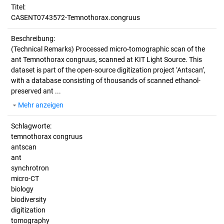
Titel:
CASENT0743572-Temnothorax.congruus
Beschreibung:
(Technical Remarks)
Processed micro-tomographic scan of the
ant Temnothorax congruus, scanned at KIT Light Source. This
dataset is part of the open-source digitization project ‘Antscan’,
with a database consisting of thousands of scanned ethanol-
preserved ant ...
Mehr anzeigen
Schlagworte:
temnothorax congruus
antscan
ant
synchrotron
micro-CT
biology
biodiversity
digitization
tomography