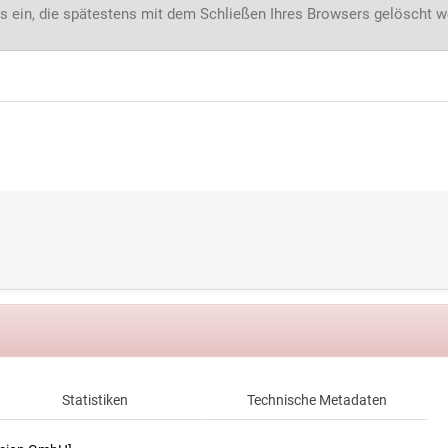
s ein, die spätestens mit dem Schließen Ihres Browsers gelöscht 
Statistiken
Technische Metadaten