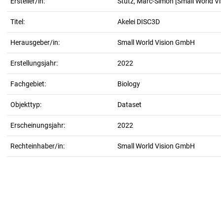
Ersteller/in:
Stutz, Marc-Simon
[Small World V
Titel:
Akelei DISC3D
Herausgeber/in:
Small World Vision GmbH
Erstellungsjahr:
2022
Fachgebiet:
Biology
Objekttyp:
Dataset
Erscheinungsjahr:
2022
Rechteinhaber/in:
Small World Vision GmbH