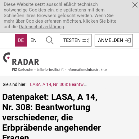
Direkt zum Inhalt
Diese Website setzt ausschließlich technisch
notwendige Cookies ein, die spätestens mit dem
Schließen Ihres Browsers gelöscht werden. Wenn Sie
mehr über Cookies erfahren möchten, klicken Sie bitte
auf die
Datenschutzerklärung
.
DE
EN
TESTEN
ANMELDEN
Sie sind hier:
LASA, A 14, Nr. 308: Beantwortung verschiedener, die Erbpräbende angehender Fragen
Datenpaket: LASA, A 14, 
Nr. 308: Beantwortung 
verschiedener, die 
Erbpräbende angehender 
Fragen