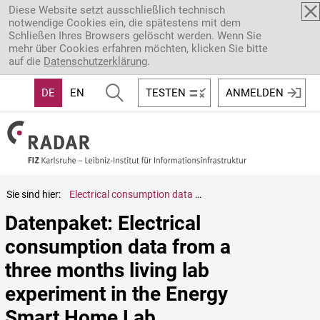
Direkt zum Inhalt
Diese Website setzt ausschließlich technisch
notwendige Cookies ein, die spätestens mit dem
Schließen Ihres Browsers gelöscht werden. Wenn Sie
mehr über Cookies erfahren möchten, klicken Sie bitte
auf die
Datenschutzerklärung
.
DE
EN
TESTEN
ANMELDEN
Sie sind hier:
Electrical consumption data from a three months living lab experiment in the Energy Smart Home Lab
Datenpaket: Electrical 
consumption data from a 
three months living lab 
experiment in the Energy 
Smart Home Lab