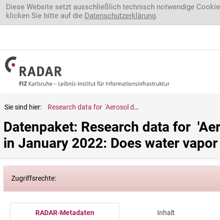
Direkt zum Inhalt
Diese Website setzt ausschließlich technisch notwendige Cookie
klicken Sie bitte auf die
Datenschutzerklärung
.
Sie sind hier:
Research data for  'Aerosol dynamic processes in the Hunga plume in January 2022: Does water vapor accelerate aerosol aging?' (Part 1/3)
Datenpaket: Research data for  'Ae
in January 2022: Does water vapor 
Zugriffsrechte:
RADAR-Metadaten
Inhalt