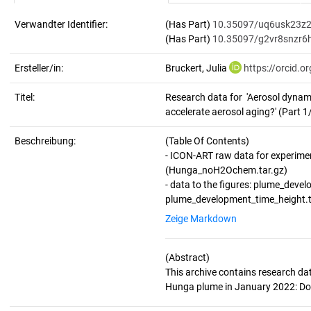
Verwandter Identifier:
(Has Part)
10.35097/uq6usk23z
(Has Part)
10.35097/g2vr8snzr6
Ersteller/in:
Bruckert, Julia
https://orcid.
Titel:
Research data for  'Aerosol dynam
accelerate aerosol aging?' (Part 1
Beschreibung:
(Table Of Contents)
- ICON-ART raw data for experime
(Hunga_noH2Ochem.tar.gz)
- data to the figures: plume_dev
Zeige Markdown
(Abstract)
This archive contains research dat