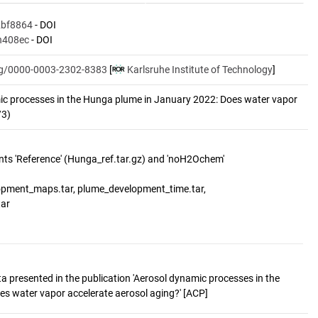
2bf8864
- DOI
h408ec
- DOI
org/0000-0003-2302-8383
[
Karlsruhe Institute of Technology
]
ic processes in the Hunga plume in January 2022: Does water vapor 
/3)
nts 'Reference' (Hunga_ref.tar.gz) and 'noH2Ochem'
elopment_maps.tar, plume_development_time.tar,
a presented in the publication 'Aerosol dynamic processes in the