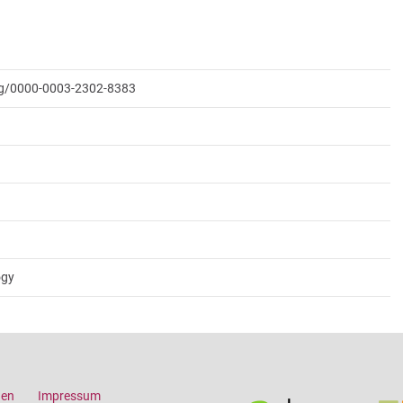
org/0000-0003-2302-8383
ogy
gen
Impressum