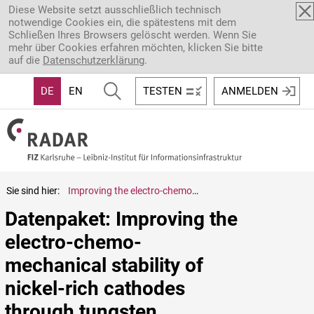
Direkt zum Inhalt
Diese Website setzt ausschließlich technisch
notwendige Cookies ein, die spätestens mit dem
Schließen Ihres Browsers gelöscht werden. Wenn Sie
mehr über Cookies erfahren möchten, klicken Sie bitte
auf die
Datenschutzerklärung
.
DE
EN
TESTEN
ANMELDEN
Sie sind hier:
Improving the electro-chemo-mechanical stability of nickel-rich cathodes through tungsten modification for high-performance solid-state batteries
Datenpaket: Improving the 
electro-chemo-
mechanical stability of 
nickel-rich cathodes 
through tungsten 