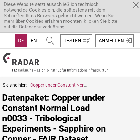
Direkt zum Inhalt
Diese Website setzt ausschließlich technisch
notwendige Cookies ein, die spätestens mit dem
Schließen Ihres Browsers gelöscht werden. Wenn Sie
mehr über Cookies erfahren möchten, klicken Sie bitte
auf die
Datenschutzerklärung
.
DE
EN
TESTEN
ANMELDEN
Sie sind hier:
Copper under Constant Normal Load n0033 - Tribological Experiments - Sapphire on Copper - FAIR Dataset
Datenpaket: Copper under 
Constant Normal Load 
n0033 - Tribological 
Experiments - Sapphire on 
Copper - FAIR Dataset