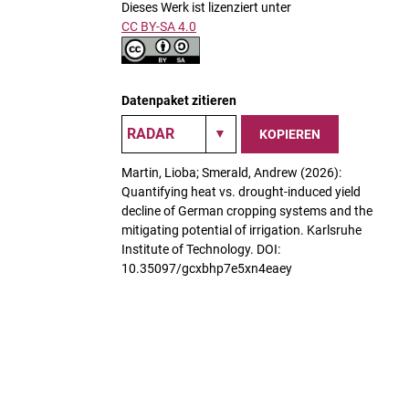
Dieses Werk ist lizenziert unter
CC BY-SA 4.0
Datenpaket zitieren
KOPIEREN
Martin, Lioba; Smerald, Andrew (2026):
Quantifying heat vs. drought-induced yield
decline of German cropping systems and the
mitigating potential of irrigation. Karlsruhe
Institute of Technology. DOI:
10.35097/gcxbhp7e5xn4eaey