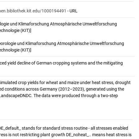
onen.bibliothek.kit.edu/1000194491
- URL
rologie und Klimaforschung Atmosphärische Umweltforschung
echnologie (KIT)]
eteorologie und Klimaforschung Atmosphärische Umweltforschung
echnologie (KIT)]
ced yield decline of German cropping systems and the mitigating 
simulated crop yields for wheat and maize under heat stress, drought
ated conditions across Germany (2012–2023), generated using the
LandscapeDNDC. The data were produced through a two-step
DE_default_ stands for standard stress routine - all stresses enabled
s is not restricting plant growth DE_noheat_.. means heat stress is