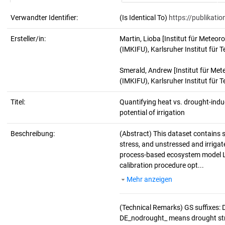
Verwandter Identifier:
(Is Identical To)
https://publikati
Ersteller/in:
Martin, Lioba
[Institut für Meteo
(IMKIFU), Karlsruher Institut für T
Smerald, Andrew
[Institut für M
(IMKIFU), Karlsruher Institut für T
Titel:
Quantifying heat vs. drought-indu
potential of irrigation
Beschreibung:
(Abstract)
This dataset contains 
stress, and unstressed and irrig
process-based ecosystem model 
calibration procedure opt...
Mehr anzeigen
(Technical Remarks)
GS suffixes: 
DE_nodrought_ means drought stres