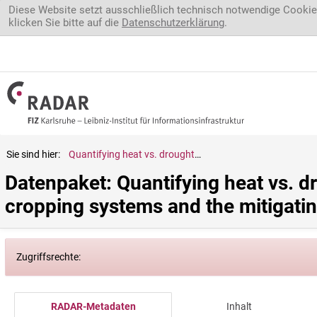
Direkt zum Inhalt
Diese Website setzt ausschließlich technisch notwendige Cookie
klicken Sie bitte auf die
Datenschutzerklärung
.
Sie sind hier:
Quantifying heat vs. drought-induced yield decline of German cropping systems and the mitigating potential of irrigation
Datenpaket: Quantifying heat vs. d
cropping systems and the mitigating
Zugriffsrechte:
RADAR-Metadaten
Inhalt