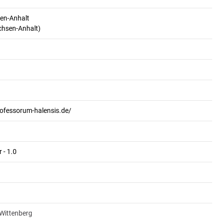
en-Anhalt
achsen-Anhalt)
rofessorum-halensis.de/
 - 1.0
-Wittenberg