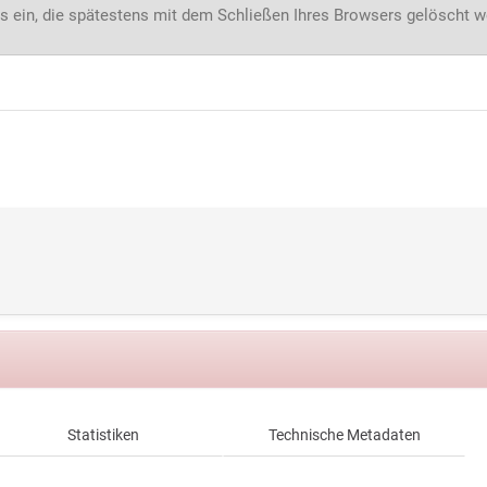
s ein, die spätestens mit dem Schließen Ihres Browsers gelöscht 
Statistiken
Technische Metadaten