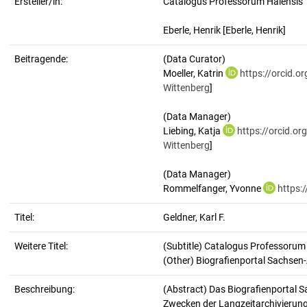
Ersteller/in:
Catalogus Professorum Halensis
Eberle, Henrik
[Eberle, Henrik]
Beitragende:
(Data Curator)
Moeller, Katrin
https://orcid.
Wittenberg
]
(Data Manager)
Liebing, Katja
https://orcid.o
Wittenberg
]
(Data Manager)
Rommelfanger, Yvonne
https:
Titel:
Geldner, Karl F.
Weitere Titel:
(Subtitle) Catalogus Professorum
(Other) Biografienportal Sachsen
Beschreibung:
(Abstract)
Das Biografienportal S
Zwecken der Langzeitarchivierung