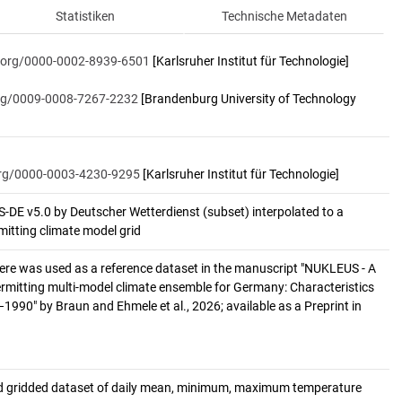
Statistiken
Technische Metadaten
d.org/0000-0002-8939-6501
[Karlsruher Institut für Technologie]
org/0009-0008-7267-2232
[Brandenburg University of Technology
.org/0000-0003-4230-9295
[Karlsruher Institut für Technologie]
DE v5.0 by Deutscher Wetterdienst (subset) interpolated to a 
mitting climate model grid
ere was used as a reference dataset in the manuscript "NUKLEUS - A
permitting multi-model climate ensemble for Germany: Characteristics
–1990" by Braun and Ehmele et al., 2026; available as a Preprint in
ed gridded dataset of daily mean, minimum, maximum temperature