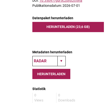
DOI:
10.35097/gur5c2ujfp2cj5na
Publikationsdatum: 2026-07-01
Datenpaket herunterladen
HERUNTERLADEN (23,6 GB)
Metadaten herunterladen
HERUNTERLADEN
Statistik
0
0
Views
Downloads