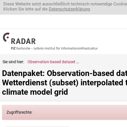
Direkt zum Inhalt
Diese Website setzt ausschließlich technisch notwendige Cookie
klicken Sie bitte auf die
Datenschutzerklärung
.
Sie sind hier:
Observation-based dataset HYRAS-DE v5.0 by Deutscher Wetterdienst (subset) interpolated to a rotated curvilinear convection permitting climate model grid
Datenpaket: Observation-based da
Wetterdienst (subset) interpolated t
climate model grid
Zugriffsrechte: