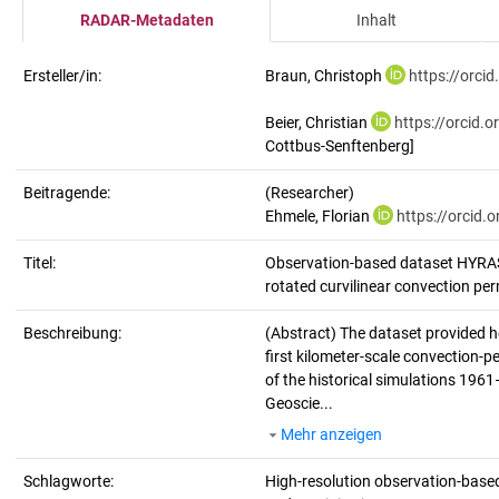
RADAR-Metadaten
Inhalt
Ersteller/in:
Braun, Christoph
https://orci
Beier, Christian
https://orcid.
Cottbus-Senftenberg]
Beitragende:
(Researcher)
Ehmele, Florian
https://orcid
Titel:
Observation-based dataset HYRAS-
rotated curvilinear convection per
Beschreibung:
(Abstract)
The dataset provided h
first kilometer-scale convection-
of the historical simulations 1961
Geoscie...
Mehr anzeigen
Schlagworte:
High-resolution observation-bas