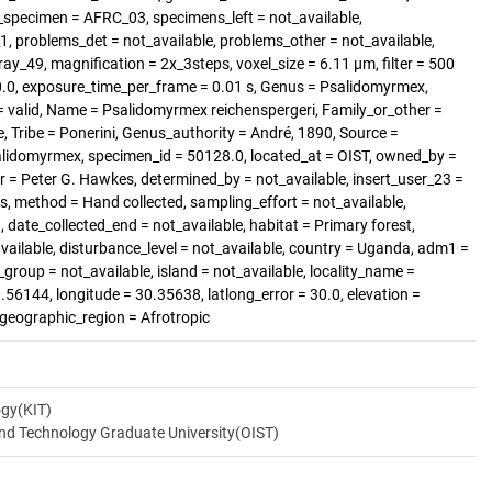
_specimen = AFRC_03, specimens_left = not_available,
 problems_det = not_available, problems_other = not_available,
ray_49, magnification = 2x_3steps, voxel_size = 6.11 µm, filter = 500
70.0, exposure_time_per_frame = 0.01 s, Genus = Psalidomyrmex,
 = valid, Name = Psalidomyrmex reichenspergeri, Family_or_other =
, Tribe = Ponerini, Genus_authority = André, 1890, Source =
lidomyrmex, specimen_id = 50128.0, located_at = OIST, owned_by =
r = Peter G. Hawkes, determined_by = not_available, insert_user_23 =
s, method = Hand collected, sampling_effort = not_available,
 date_collected_end = not_available, habitat = Primary forest,
available, disturbance_level = not_available, country = Uganda, adm1 =
group = not_available, island = not_available, locality_name =
.56144, longitude = 30.35638, latlong_error = 30.0, elevation =
ogeographic_region = Afrotropic
ogy(KIT)
and Technology Graduate University(OIST)