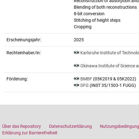
Reconstruction of absorption an
Blending of both reconstructions
8-bit conversion
Stitching of height steps
Cropping
Erscheinungsjahr:
2025
Rechteinhaber/in:
Karlsruhe Institute of Technol
Okinawa Institute of Science 
Förderung:
BMBF
(05K2019 & 05K2022)
DFG
(INST 35/1503-1 FUGG)
Über das Repository
Datenschutzerklärung
Nutzungsbedingun
Erklärung zur Barrierefreiheit