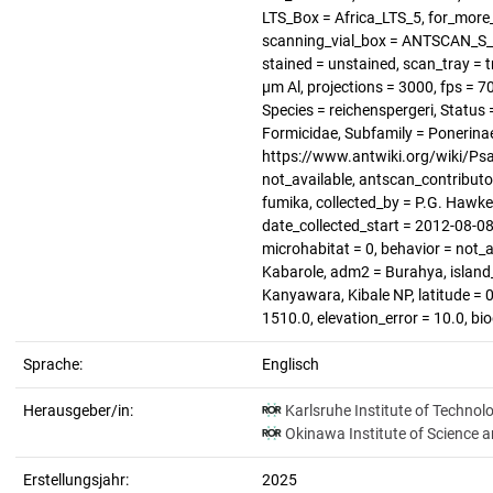
LTS_Box = Africa_LTS_5, for_more
scanning_vial_box = ANTSCAN_S_1,
stained = unstained, scan_tray = t
µm Al, projections = 3000, fps = 
Species = reichenspergeri, Status
Formicidae, Subfamily = Ponerinae
https://www.antwiki.org/wiki/Psa
not_available, antscan_contributo
fumika, collected_by = P.G. Hawke
date_collected_start = 2012-08-08,
microhabitat = 0, behavior = not_
Kabarole, adm2 = Burahya, island_
Kanyawara, Kibale NP, latitude = 0
1510.0, elevation_error = 10.0, bi
Sprache:
Englisch
Herausgeber/in:
Karlsruhe Institute of Technol
Okinawa Institute of Science 
Erstellungsjahr:
2025