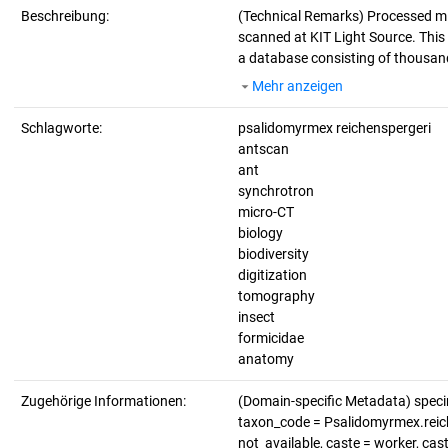
Beschreibung:
(Technical Remarks)
Processed mi
scanned at KIT Light Source. This d
a database consisting of thousand
Mehr anzeigen
Schlagworte:
psalidomyrmex reichenspergeri
antscan
ant
synchrotron
micro-CT
biology
biodiversity
digitization
tomography
insect
formicidae
anatomy
Zugehörige Informationen:
(Domain-specific Metadata) spe
taxon_code = Psalidomyrmex.reiche
not_available, caste = worker, cas