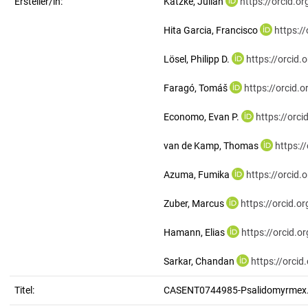
Ersteller/in:
Katzke, Julian
https://orcid.
Hita Garcia, Francisco
https:/
Lösel, Philipp D.
https://orcid
Faragó, Tomáš
https://orcid
Economo, Evan P.
https://orc
van de Kamp, Thomas
https:/
Azuma, Fumika
https://orcid
Zuber, Marcus
https://orcid.
Hamann, Elias
https://orcid.
Sarkar, Chandan
https://orci
Titel:
CASENT0744985-Psalidomyrmex.r