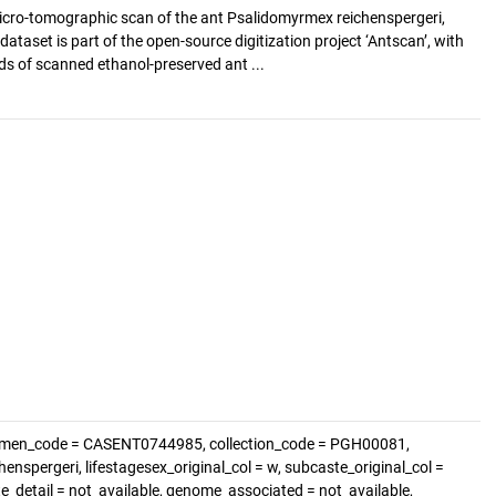
cro-tomographic scan of the ant Psalidomyrmex reichenspergeri,
ataset is part of the open-source digitization project ‘Antscan’, with
s of scanned ethanol-preserved ant ...
cimen_code = CASENT0744985, collection_code = PGH00081,
nspergeri, lifestagesex_original_col = w, subcaste_original_col =
te_detail = not_available, genome_associated = not_available,