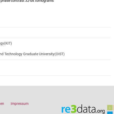
d phase contrast 32-bit tomograms
ogy(KIT)
and Technology Graduate University(OIST)
gen
Impressum