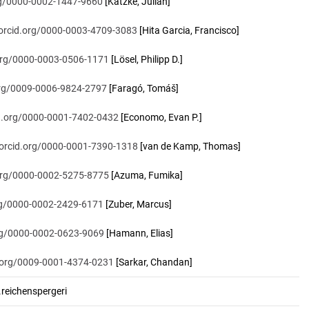
org/0000-0002-1447-9660
[Katzke, Julian]
/orcid.org/0000-0003-4709-3083
[Hita Garcia, Francisco]
.org/0000-0003-0506-1171
[Lösel, Philipp D.]
.org/0009-0006-9824-2797
[Faragó, Tomáš]
id.org/0000-0001-7402-0432
[Economo, Evan P.]
/orcid.org/0000-0001-7390-1318
[van de Kamp, Thomas]
.org/0000-0002-5275-8775
[Azuma, Fumika]
org/0000-0002-2429-6171
[Zuber, Marcus]
org/0000-0002-0623-9069
[Hamann, Elias]
d.org/0009-0001-4374-0231
[Sarkar, Chandan]
eichenspergeri