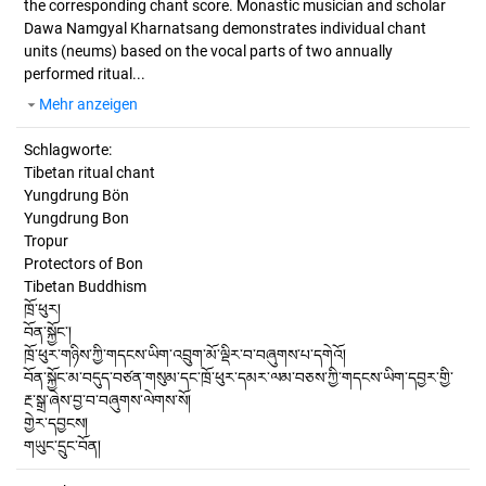
the corresponding chant score. Monastic musician and scholar
Dawa Namgyal Kharnatsang demonstrates individual chant
units (neums) based on the vocal parts of two annually
performed ritual...
Mehr anzeigen
Schlagworte:
Tibetan ritual chant
Yungdrung Bön
Yungdrung Bon
Tropur
Protectors of Bon
Tibetan Buddhism
ཁྲོ་ཕུར།
བོན་སྐྱོང་།
ཁྲོ་ཕུར་གཉིས་ཀྱི་གདངས་ཡིག་འབྲུག་མོ་ལྡིར་བ་བཞུགས་པ་དགེའོ།
བོན་སྐྱོང་མ་བདུད་བཙན་གསུམ་དང་ཁྲོ་ཕུར་དམར་ལམ་བཅས་ཀྱི་གདངས་ཡིག་དབྱར་གྱི་
རྔ་སྒྲ་ཞེས་བྱ་བ་བཞུགས་ལེགས་སོ།
གྱེར་དབྱངས།
གཡུང་དྲུང་བོན།