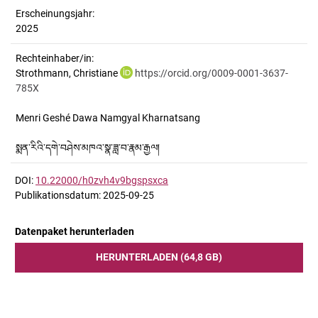
Erscheinungsjahr:
2025
Rechteinhaber/in:
Strothmann, Christiane
https://orcid.org/0009-0001-3637-
785X
Menri Geshé Dawa Namgyal Kharnatsang
སྨན་རིའི་དགེ་བཤེས་མཁའ་སྣ་ཟླ་བ་རྣམ་རྒྱལ།
DOI:
10.22000/h0zvh4v9bgspsxca
Publikationsdatum: 2025-09-25
Datenpaket herunterladen
HERUNTERLADEN (64,8 GB)