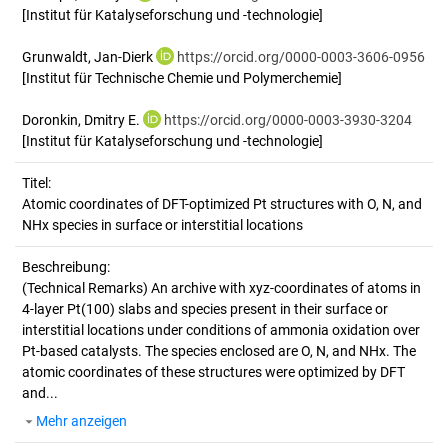
[Institut für Katalyseforschung und -technologie]
Grunwaldt, Jan-Dierk
https://orcid.org/0000-0003-3606-0956
[Institut für Technische Chemie und Polymerchemie]
Doronkin, Dmitry E.
https://orcid.org/0000-0003-3930-3204
[Institut für Katalyseforschung und -technologie]
Titel:
Atomic coordinates of DFT-optimized Pt structures with O, N, and 
NHx species in surface or interstitial locations
Beschreibung:
(Technical Remarks)
An archive with xyz-coordinates of atoms in
4-layer Pt(100) slabs and species present in their surface or
interstitial locations under conditions of ammonia oxidation over
Pt-based catalysts. The species enclosed are O, N, and NHx. The
atomic coordinates of these structures were optimized by DFT
and...
Mehr anzeigen