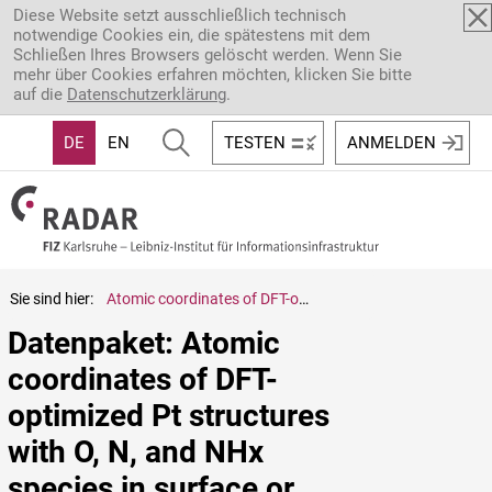
Direkt zum Inhalt
Diese Website setzt ausschließlich technisch
notwendige Cookies ein, die spätestens mit dem
Schließen Ihres Browsers gelöscht werden. Wenn Sie
mehr über Cookies erfahren möchten, klicken Sie bitte
auf die
Datenschutzerklärung
.
DE
EN
TESTEN
ANMELDEN
Sie sind hier:
Atomic coordinates of DFT-optimized Pt structures with O, N, and NHx species in surface or interstitial locations
Datenpaket: Atomic 
coordinates of DFT-
optimized Pt structures 
with O, N, and NHx 
species in surface or 