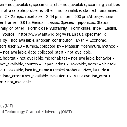
 = not_available, specimens_left = not_available, scanning_vial_box
ot_available, problems_other = not_available, stained = unstained,
 = 5x_2steps, voxel_size = 2.44 µm, filter = 500 µm Al, projections =
er_frame = 0.01 s, Genus = Lasius, Species = japonicus, Status =
mily_or_other = Formicidae, Subfamily = Formicinae, Tribe = Lasiini,
, Source = https://www.antwiki.org/wiki/Lasius, specimen_id =
d_by = not_available, antscan_contributor = Evan P. Economo,
sert_user_23 = fumika, collected_by = Masashi Yoshimura, method =
 not_available, date_collected_start = not_available,
, habitat = not_available, microhabitat = not_available, behavior =
= not_available, country = Japan, adm1 = Hokkaido, adm2 = Shintoku,
nd = Hokkaido, locality_name = Penkekorobetsu River, latitude =
tlong_error = not_available, elevation = 219.0, elevation_error =
on = not_available
ogy(KIT)
and Technology Graduate University(OIST)