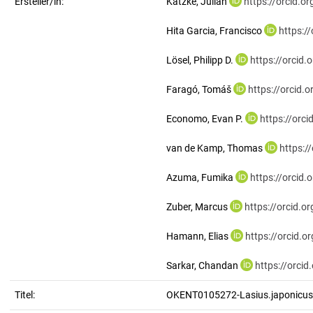
Ersteller/in:
Katzke, Julian
https://orcid.
Hita Garcia, Francisco
https:/
Lösel, Philipp D.
https://orcid
Faragó, Tomáš
https://orcid
Economo, Evan P.
https://orc
van de Kamp, Thomas
https:/
Azuma, Fumika
https://orcid
Zuber, Marcus
https://orcid.
Hamann, Elias
https://orcid.
Sarkar, Chandan
https://orci
Titel:
OKENT0105272-Lasius.japonicus