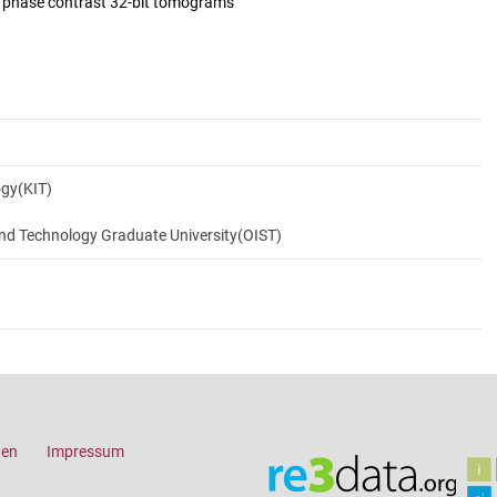
d phase contrast 32-bit tomograms
ogy(KIT)
and Technology Graduate University(OIST)
gen
Impressum