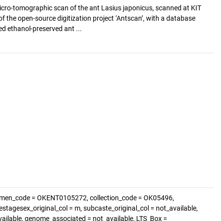
cro-tomographic scan of the ant Lasius japonicus, scanned at KIT
of the open-source digitization project ‘Antscan’, with a database
d ethanol-preserved ant ...
cimen_code = OKENT0105272, collection_code = OK05496,
estagesex_original_col = m, subcaste_original_col = not_available,
available, genome_associated = not_available, LTS_Box =