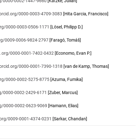
org/0000-0002-1447-9660
[Katzke, Julian]
/orcid.org/0000-0003-4709-3083
[Hita Garcia, Francisco]
.org/0000-0003-0506-1171
[Lösel, Philipp D.]
.org/0009-0006-9824-2797
[Faragó, Tomáš]
id.org/0000-0001-7402-0432
[Economo, Evan P.]
/orcid.org/0000-0001-7390-1318
[van de Kamp, Thomas]
.org/0000-0002-5275-8775
[Azuma, Fumika]
org/0000-0002-2429-6171
[Zuber, Marcus]
org/0000-0002-0623-9069
[Hamann, Elias]
d.org/0009-0001-4374-0231
[Sarkar, Chandan]