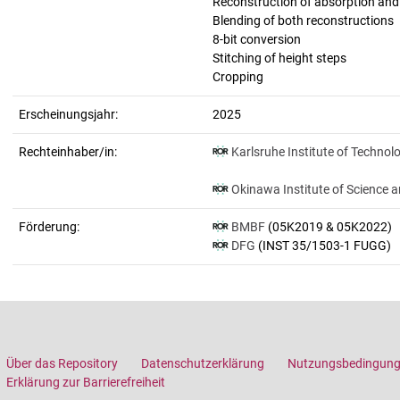
Reconstruction of absorption an
Blending of both reconstructions
8-bit conversion
Stitching of height steps
Cropping
Erscheinungsjahr:
2025
Rechteinhaber/in:
Karlsruhe Institute of Technol
Okinawa Institute of Science 
Förderung:
BMBF
(05K2019 & 05K2022)
DFG
(INST 35/1503-1 FUGG)
Über das Repository
Datenschutzerklärung
Nutzungsbedingun
Erklärung zur Barrierefreiheit