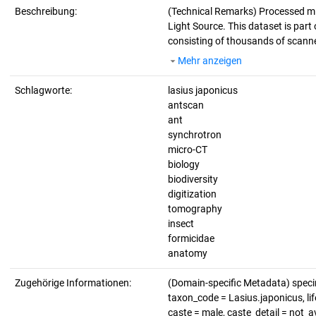
Beschreibung:
(Technical Remarks)
Processed mi
Light Source. This dataset is part 
consisting of thousands of scanne
Mehr anzeigen
Schlagworte:
lasius japonicus
antscan
ant
synchrotron
micro-CT
biology
biodiversity
digitization
tomography
insect
formicidae
anatomy
Zugehörige Informationen:
(Domain-specific Metadata) spe
taxon_code = Lasius.japonicus, lif
caste = male, caste_detail = not_