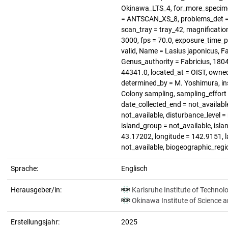
Okinawa_LTS_4, for_more_specimen
= ANTSCAN_XS_8, problems_det = n
scan_tray = tray_42, magnification
3000, fps = 70.0, exposure_time_p
valid, Name = Lasius japonicus, Fa
Genus_authority = Fabricius, 1804
44341.0, located_at = OIST, owne
determined_by = M. Yoshimura, in
Colony sampling, sampling_effort =
date_collected_end = not_available
not_available, disturbance_level 
island_group = not_available, isla
43.17202, longitude = 142.9151, la
not_available, biogeographic_regi
Sprache:
Englisch
Herausgeber/in:
Karlsruhe Institute of Technol
Okinawa Institute of Science 
Erstellungsjahr:
2025