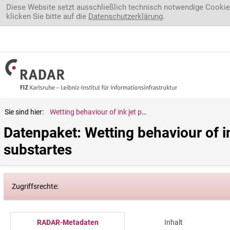
Direkt zum Inhalt
Diese Website setzt ausschließlich technisch notwendige Cookie
klicken Sie bitte auf die
Datenschutzerklärung
.
Sie sind hier:
Wetting behaviour of ink jet printed electronic inks on patterned substartes
Datenpaket: Wetting behaviour of in
substartes
Zugriffsrechte:
RADAR-Metadaten
Inhalt