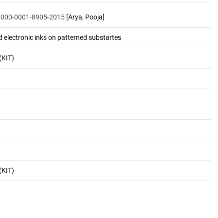
/0000-0001-8905-2015
[Arya, Pooja]
ed electronic inks on patterned substartes
(KIT)
(KIT)