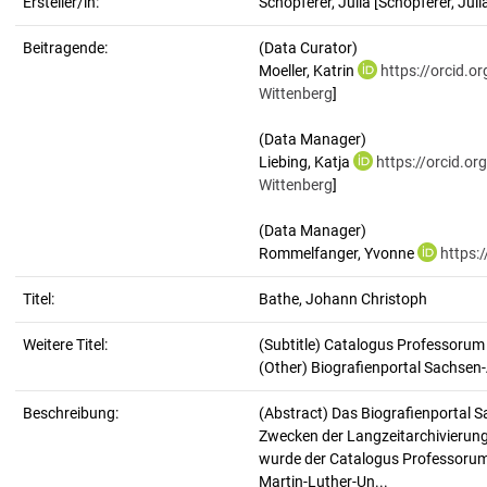
Ersteller/in:
Schopferer, Julia
[Schopferer, Juli
Beitragende:
(Data Curator)
Moeller, Katrin
https://orcid.
Wittenberg
]
(Data Manager)
Liebing, Katja
https://orcid.o
Wittenberg
]
(Data Manager)
Rommelfanger, Yvonne
https:
Titel:
Bathe, Johann Christoph
Weitere Titel:
(Subtitle) Catalogus Professorum
(Other) Biografienportal Sachsen
Beschreibung:
(Abstract)
Das Biografienportal S
Zwecken der Langzeitarchivierung
wurde der Catalogus Professorum H
Martin-Luther-Un...