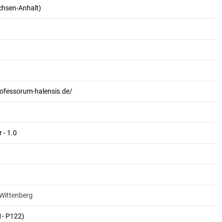
achsen-Anhalt)
rofessorum-halensis.de/
 - 1.0
-Wittenberg
1- P122)