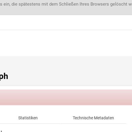
s ein, die spätestens mit dem Schließen Ihres Browsers gelöscht 
oph
Statistiken
Technische Metadaten