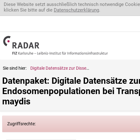
Direkt zum Inhalt
Diese Website setzt ausschließlich technisch notwendige Cookie
klicken Sie bitte auf die
Datenschutzerklärung
.
Sie sind hier:
Digitale Datensätze zur Dissertation Regulation von frühen Endosomenpopulationen bei Transportprozessen und der Zellteilung in Ustilago maydis
Datenpaket: Digitale Datensätze zur
Endosomenpopulationen bei Transpo
maydis
Zugriffsrechte: