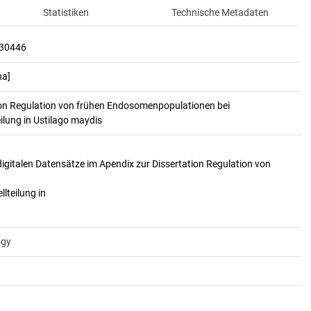
Statistiken
Technische Metadaten
130446
na]
tion Regulation von frühen Endosomenpopulationen bei 
ilung in Ustilago maydis
igitalen Datensätze im Apendix zur Dissertation Regulation von
lteilung in
ogy