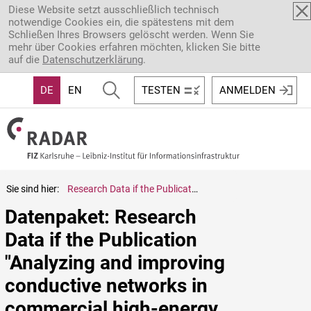
Direkt zum Inhalt
Diese Website setzt ausschließlich technisch
notwendige Cookies ein, die spätestens mit dem
Schließen Ihres Browsers gelöscht werden. Wenn Sie
mehr über Cookies erfahren möchten, klicken Sie bitte
auf die
Datenschutzerklärung
.
DE
EN
TESTEN
ANMELDEN
Sie sind hier:
Research Data if the Publication "Analyzing and improving conductive networks in commercial high-energy Ni-rich cathodes"
Datenpaket: Research 
Data if the Publication 
"Analyzing and improving 
conductive networks in 
commercial high-energy 