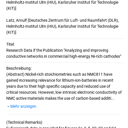
Helmholtz-Institut Ulm (HIU), Karlsruher Institut für Technologie
(KIT)]
Latz, Arnulf
[Deutsches Zentrum für Luft- und Raumfahrt (DLR),
Helmholtz-Institut Ulm (HIU), Karlsruher Institut für Technologie
(KIT)]
Titel:
Research Data if the Publication "Analyzing and improving 
conductive networks in commercial high-energy Ni-rich cathodes"
Beschreibung:
(Abstract)
Nickel-rich stoichiometries such as NMC811 have
gained increasing relevance for lithium-ion-batteries in recent
years due to their high specific capacity and reduced use of
critical resources. However, low intrinsic electronic conductivity of
NMC active materials makes the use of carbon-based additi...
Mehr anzeigen
(Technical Remarks)