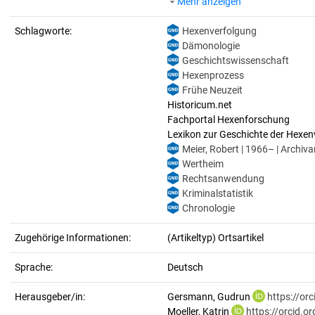
Mehr anzeigen
Schlagworte:
Hexenverfolgung
Dämonologie
Geschichtswissenschaft
Hexenprozess
Frühe Neuzeit
Historicum.net
Fachportal Hexenforschung
Lexikon zur Geschichte der Hexen
Meier, Robert | 1966– | Archivar
Wertheim
Rechtsanwendung
Kriminalstatistik
Chronologie
Zugehörige Informationen:
(Artikeltyp) Ortsartikel
Sprache:
Deutsch
Herausgeber/in:
Gersmann, Gudrun
https://or
Moeller, Katrin
https://orcid.