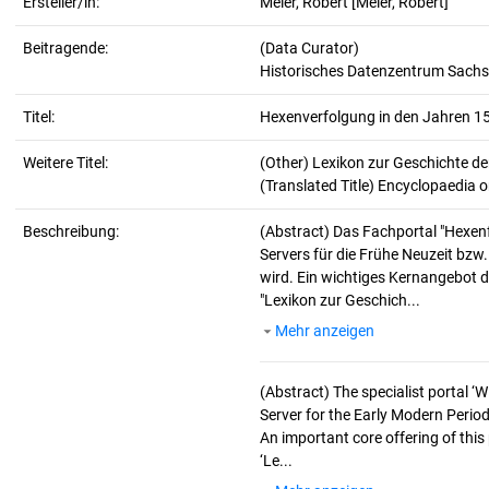
Ersteller/in:
Meier, Robert
[Meier, Robert]
Beitragende:
(Data Curator)
Historisches Datenzentrum Sachs
Titel:
Hexenverfolgung in den Jahren 1
Weitere Titel:
(Other) Lexikon zur Geschichte d
(Translated Title) Encyclopaedia o
Beschreibung:
(Abstract)
Das Fachportal "Hexen
Servers für die Frühe Neuzeit bzw
wird. Ein wichtiges Kernangebot d
"Lexikon zur Geschich...
Mehr anzeigen
(Abstract)
The specialist portal 
Server for the Early Modern Period
An important core offering of this
‘Le...