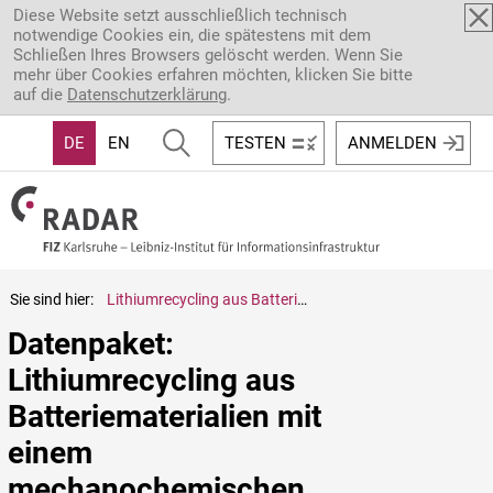
Direkt zum Inhalt
Diese Website setzt ausschließlich technisch
notwendige Cookies ein, die spätestens mit dem
Schließen Ihres Browsers gelöscht werden. Wenn Sie
mehr über Cookies erfahren möchten, klicken Sie bitte
auf die
Datenschutzerklärung
.
DE
EN
TESTEN
ANMELDEN
Sie sind hier:
Lithiumrecycling aus Batteriematerialien mit einem mechanochemischen Ansatz
Datenpaket: 
Lithiumrecycling aus 
Batteriematerialien mit 
einem 
mechanochemischen 