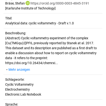
Bräse, Stefan
https://orcid.org/0000-0003-4845-3191
[Karlsruhe Institute of Technology]
Titel:
Analytical data: cyclic voltammetry - Draft v.1.0
Beschreibung:
(Abstract)
Cyclic voltammetry experiment of the complex
[Cu(TMGqu)2]PF6, previously reported by Stanek at al. 2017.
This dataset and its description are published as a first draft to
enable a discussion about how to report on cyclic voltammetry
data - it refers to the preprint:
https://doi.org/10.26434/chemrxi...
Mehr anzeigen
Schlagworte:
Cyclic Voltammetry
Electrochemistry
Electronic Lab Notebook
Sprache: