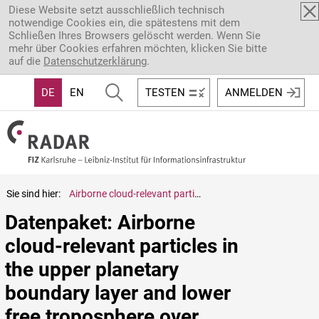
Direkt zum Inhalt
Diese Website setzt ausschließlich technisch
notwendige Cookies ein, die spätestens mit dem
Schließen Ihres Browsers gelöscht werden. Wenn Sie
mehr über Cookies erfahren möchten, klicken Sie bitte
auf die
Datenschutzerklärung
.
DE
EN
TESTEN
ANMELDEN
Sie sind hier:
Airborne cloud-relevant particles in the upper planetary boundary layer and lower free troposphere over drought-affected areas
Datenpaket: Airborne 
cloud-relevant particles in 
the upper planetary 
boundary layer and lower 
free troposphere over 