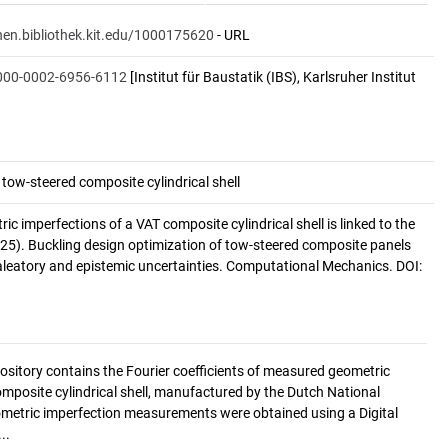
onen.bibliothek.kit.edu/1000175620
- URL
0000-0002-6956-6112
[Institut für Baustatik (IBS), Karlsruher Institut
tow-steered composite cylindrical shell
ic imperfections of a VAT composite cylindrical shell is linked to the
2025). Buckling design optimization of tow-steered composite panels
g aleatory and epistemic uncertainties. Computational Mechanics. DOI:
ository contains the Fourier coefficients of measured geometric
omposite cylindrical shell, manufactured by the Dutch National
etric imperfection measurements were obtained using a Digital
..