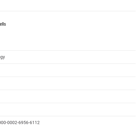
lls
ogy
0000-0002-6956-6112