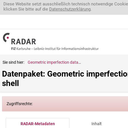
Direkt zum Inhalt
Diese Website setzt ausschließlich technisch notwendige Cookie
klicken Sie bitte auf die
Datenschutzerklärung
.
Sie sind hier:
Geometric imperfection data for a tow-steered composite cylindrical shell
Datenpaket: Geometric imperfection
shell
Zugriffsrechte:
RADAR-Metadaten
Inhalt