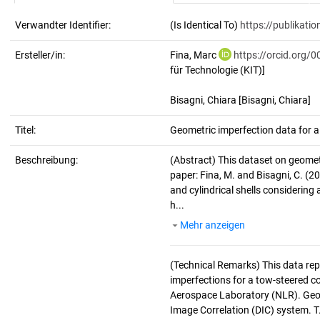
Verwandter Identifier:
(Is Identical To)
https://publikati
Ersteller/in:
Fina, Marc
https://orcid.org/
für Technologie (KIT)]
Bisagni, Chiara
[Bisagni, Chiara]
Titel:
Geometric imperfection data for a 
Beschreibung:
(Abstract)
This dataset on geometr
paper: Fina, M. and Bisagni, C. (
and cylindrical shells considerin
h...
Mehr anzeigen
(Technical Remarks)
This data rep
imperfections for a tow-steered c
Aerospace Laboratory (NLR). Geom
Image Correlation (DIC) system. T.